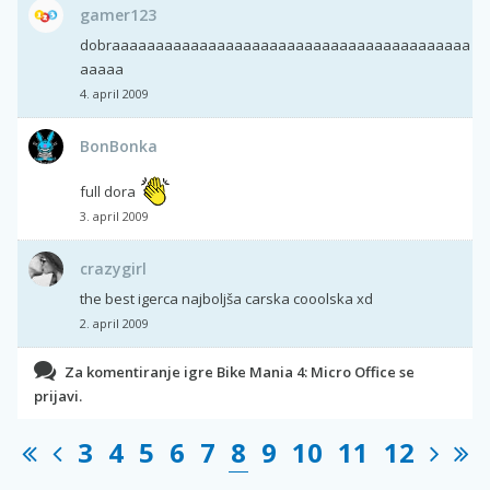
gamer123
dobraaaaaaaaaaaaaaaaaaaaaaaaaaaaaaaaaaaaaaaaa
aaaaa
4. april 2009
BonBonka
full dora
3. april 2009
crazygirl
the best igerca najboljša carska cooolska xd
2. april 2009
Za komentiranje igre Bike Mania 4: Micro Office se
prijavi.
3
4
5
6
7
8
9
10
11
12