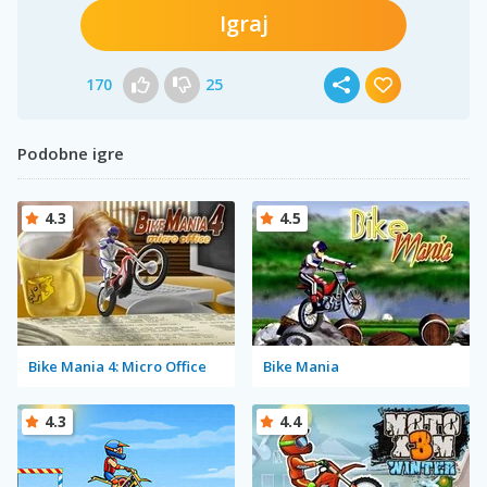
Igraj
170
25
Podobne igre
4.3
4.5
Bike Mania 4: Micro Office
Bike Mania
4.3
4.4