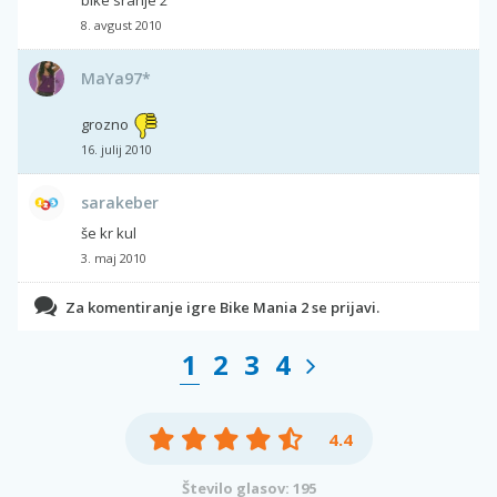
bike sranje 2
8. avgust 2010
MaYa97*
grozno
16. julij 2010
sarakeber
še kr kul
3. maj 2010
Za komentiranje igre Bike Mania 2 se prijavi.
1
2
3
4
4.4
Število glasov: 195