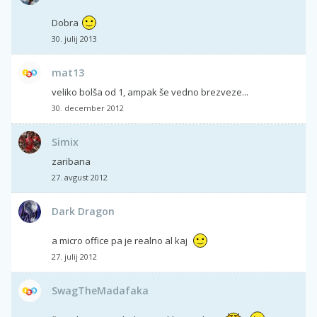
Dobra
30. julij 2013
mat13
veliko bolša od 1, ampak še vedno brezveze...
30. december 2012
Simix
zaribana
27. avgust 2012
Dark Dragon
a micro office pa je realno al kaj
27. julij 2012
SwagTheMadafaka