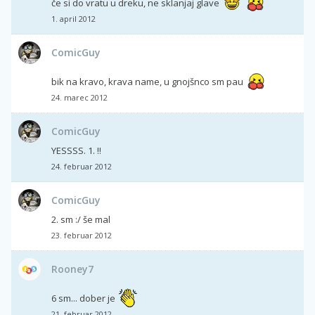
če si do vratu u dreku, ne sklanjaj glave
1. april 2012
ComicGuy
bik na kravo, krava name, u gnojšnco sm pau
24. marec 2012
ComicGuy
YESSSS. 1. !!
24. februar 2012
ComicGuy
2. sm :/ še mal
23. februar 2012
Rooney7
6 sm... dober je
21. februar 2012