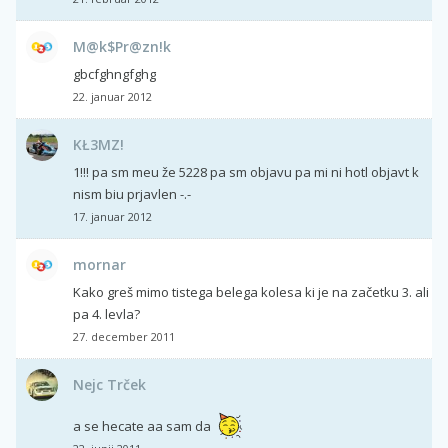
M@k$Pr@zn!k
gbcfghngfghg
22. januar 2012
KŁ3MZ!
1!!! pa sm meu že 5228 pa sm objavu pa mi ni hotl objavt k
nism biu prjavlen -.-
17. januar 2012
mornar
Kako greš mimo tistega belega kolesa ki je na začetku 3. ali
pa 4. levla?
27. december 2011
Nejc Trček
a se hecate aa sam da