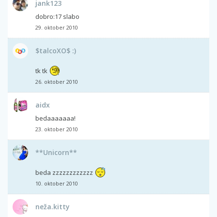
jank123
dobro:17 slabo
29. oktober 2010
$talcoXO$ :)
tk tk
26. oktober 2010
aidx
bedaaaaaaa!
23. oktober 2010
**Unicorn**
beda zzzzzzzzzzzz
10. oktober 2010
neža.kitty