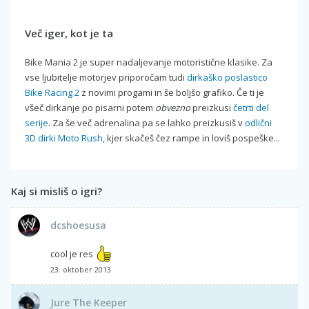
Več iger, kot je ta
Bike Mania 2 je super nadaljevanje motoristične klasike. Za
vse ljubitelje motorjev priporočam tudi
dirkaško poslastico
Bike Racing 2
z novimi progami in še boljšo grafiko. Če ti je
všeč dirkanje po pisarni potem
obvezno
preizkusi
četrti del
serije
. Za še več adrenalina pa se lahko preizkusiš v
odlični
3D dirki Moto Rush
, kjer skačeš čez rampe in loviš pospeške...
Kaj si misliš o igri?
dcshoesusa
cool je res
23. oktober 2013
Jure The Keeper