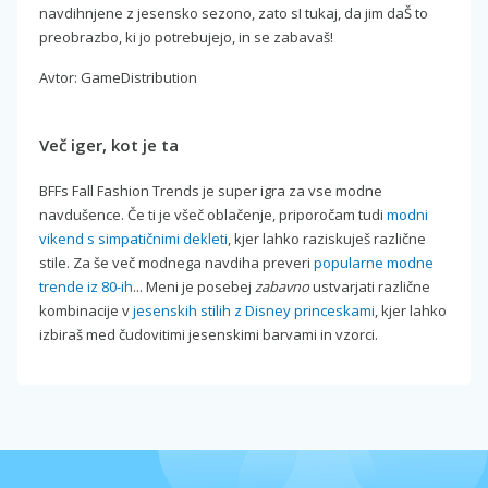
navdihnjene z jesensko sezono, zato sI tukaj, da jim daŠ to
preobrazbo, ki jo potrebujejo, in se zabavaš!
Avtor: GameDistribution
Več iger, kot je ta
BFFs Fall Fashion Trends je super igra za vse modne
navdušence. Če ti je všeč oblačenje, priporočam tudi
modni
vikend s simpatičnimi dekleti
, kjer lahko raziskuješ različne
stile. Za še več modnega navdiha preveri
popularne modne
trende iz 80-ih
... Meni je posebej
zabavno
ustvarjati različne
kombinacije v
jesenskih stilih z Disney princeskami
, kjer lahko
izbiraš med čudovitimi jesenskimi barvami in vzorci.