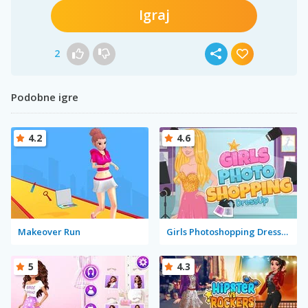
Igraj
2
Podobne igre
4.2
4.6
Makeover Run
Girls Photoshopping Dressup
5
4.3