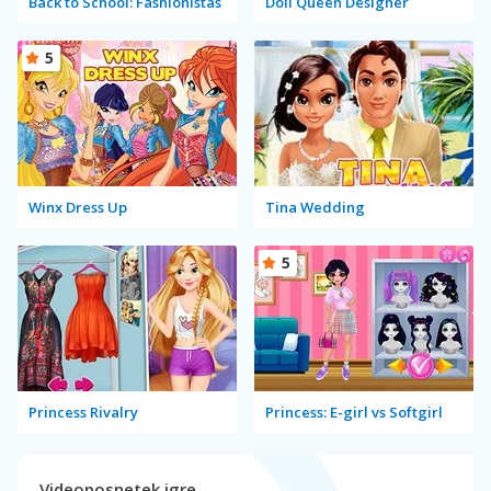
Back to School: Fashionistas
Doll Queen Designer
5
Winx Dress Up
Tina Wedding
5
Princess Rivalry
Princess: E-girl vs Softgirl
Videoposnetek igre