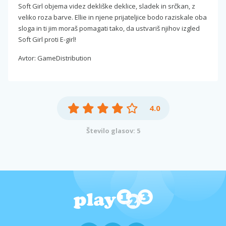
Soft Girl objema videz dekliške deklice, sladek in srčkan, z
veliko roza barve. Ellie in njene prijateljice bodo raziskale oba
sloga in ti jim moraš pomagati tako, da ustvariš njihov izgled
Soft Girl proti E-girl!
Avtor: GameDistribution
4.0
Število glasov: 5