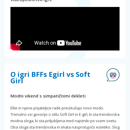
O igri BFFs Egirl vs Soft
Girl
Modni vikend s simpatičnimi dekleti
Ellie in njene prijateljice rade preizkušajo novo modo.
Trenutno vsi govorijo o stilu Soft Girl in E-girl, ki sta trendovska
modna sloga, ki sta priljubljena med najstniki po vsem svetu.
Oba sloga sta trendovska in imata nasprotujočo estetiko. Slog