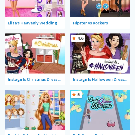
Eliza's Heavenly Wedding
Hipster vs Rockers
4.6
Instagirls Christmas Dress Up
Instagirls Halloween Dress Up
5