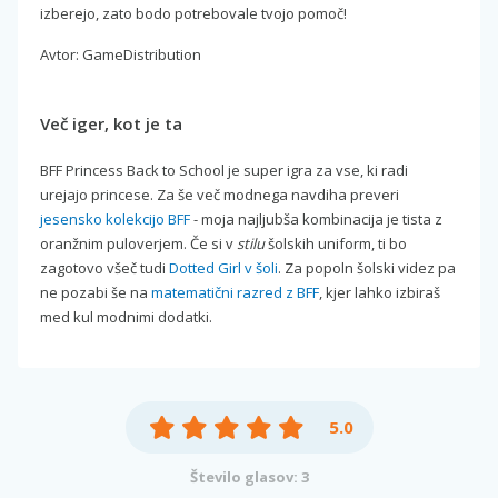
izberejo, zato bodo potrebovale tvojo pomoč!
Avtor: GameDistribution
Več iger, kot je ta
BFF Princess Back to School je super igra za vse, ki radi
urejajo princese. Za še več modnega navdiha preveri
jesensko kolekcijo BFF
- moja najljubša kombinacija je tista z
oranžnim puloverjem. Če si v
stilu
šolskih uniform, ti bo
zagotovo všeč tudi
Dotted Girl v šoli
. Za popoln šolski videz pa
ne pozabi še na
matematični razred z BFF
, kjer lahko izbiraš
med kul modnimi dodatki.
5.0
Število glasov: 3