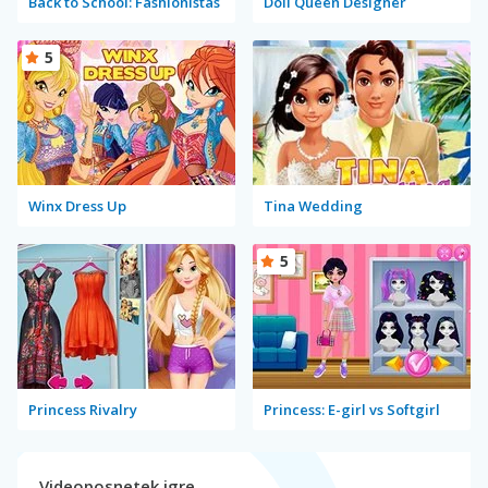
Back to School: Fashionistas
Doll Queen Designer
5
Winx Dress Up
Tina Wedding
5
Princess Rivalry
Princess: E-girl vs Softgirl
Videoposnetek igre