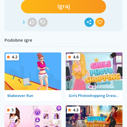
Igraj
3
Podobne igre
4.2
4.6
Makeover Run
Girls Photoshopping Dressup
5
4.3