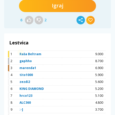
Igraj
6
2
Lestvica
1
Raša Beltram
9.000
2
gaphho
8.700
3
marenda1
6.900
4
tito1000
5.900
5
zezdi2
5.600
6
KING DIAMOND
5.200
7
hrco123
5.100
8
ALC360
4.800
9
:-]
3.700