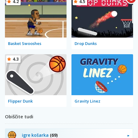
4.2
4.5
Basket Swooshes
Drop Dunks
4.3
Flipper Dunk
Gravity Linez
Obiščite tudi
igre košarka
(69)