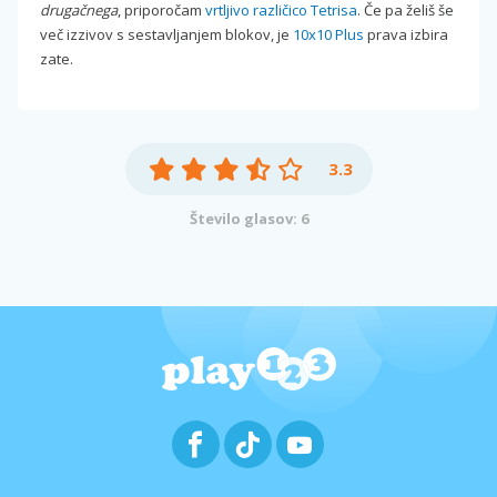
drugačnega
, priporočam
vrtljivo različico Tetrisa
. Če pa želiš še
več izzivov s sestavljanjem blokov, je
10x10 Plus
prava izbira
zate.
3.3
Število glasov: 6