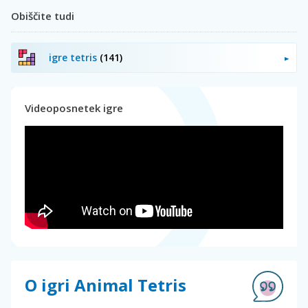
Obiščite tudi
igre tetris
(141)
Videoposnetek igre
O igri Animal Tetris