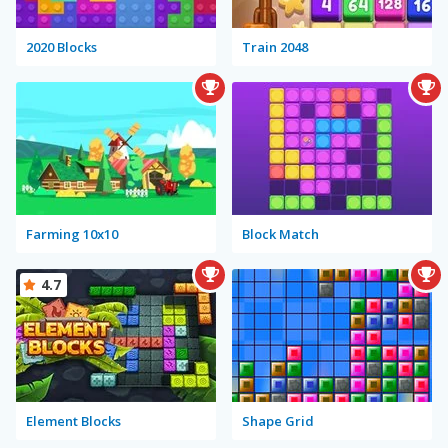
2020 Blocks
Train 2048
Farming 10x10
Block Match
4.7
Element Blocks
Shape Grid