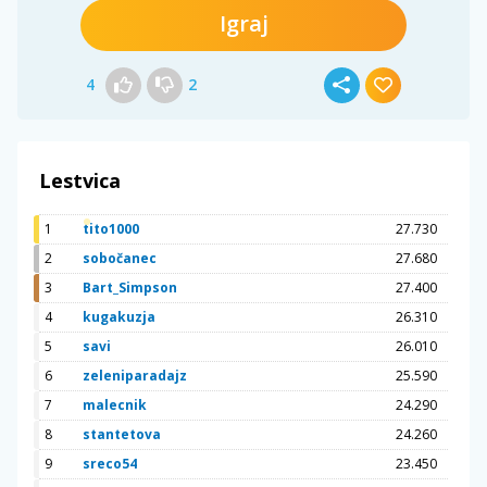
Igraj
4
2
Lestvica
1
tito1000
27.730
2
sobočanec
27.680
3
Bart_Simpson
27.400
4
kugakuzja
26.310
5
savi
26.010
6
zeleniparadajz
25.590
7
malecnik
24.290
8
stantetova
24.260
9
sreco54
23.450