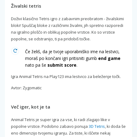
Živalski tetris
Doživi klasično Tetris igro z zabavnim preobratom - živalskimi
bloki! Spuščaj bloke z različnimi živalmi, jih spretno razporedi
na igralno ploščo in oblikuj popolne vrstice. Ko so vrstice
popolne, se odstranijo, ti pa pridobiš točke.
Če želiš, da je tvoje uporabniško ime na lestvici,
moraš po končani igri pritisniti gumb
end game
nato pa še
submit score
.
Igra Animal Tetris na Play123 ima lestvico za beleženje točk.
Avtor: Zygomatic
Več iger, kot je ta
Animal Tetris je super igra za vse, ki radi zlagajo like v
popolne vrstice. Podobno zabavo ponuja
3D Tetris
, ki doda še
eno dimenzijo tvojemu igranju. Za tiste, ki iščete nekaj