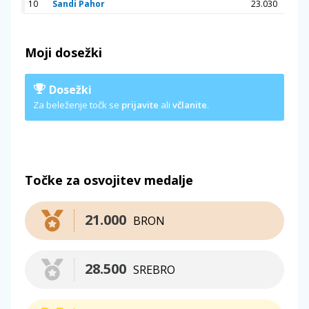
10
Sandi Pahor
23.030
Moji dosežki
Dosežki
Za beleženje točk se
prijavite
ali
včlanite
.
Točke za osvojitev medalje
21.000
BRON
28.500
SREBRO