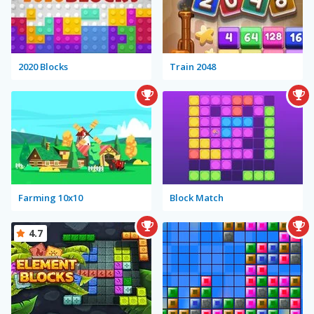
2020 Blocks
Train 2048
Farming 10x10
Block Match
4.7