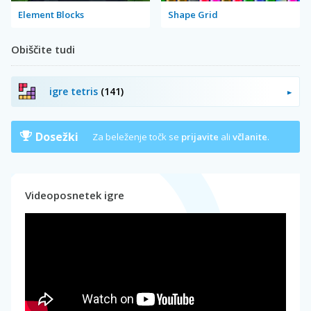
Element Blocks
Shape Grid
Obiščite tudi
igre tetris
(141)
Dosežki
Za beleženje točk se
prijavite
ali
včlanite
.
Videoposnetek igre