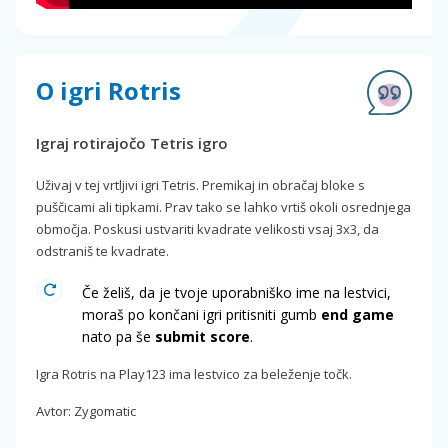
O igri Rotris
Igraj rotirajočo Tetris igro
Uživaj v tej vrtljivi igri Tetris. Premikaj in obračaj bloke s
puščicami ali tipkami. Prav tako se lahko vrtiš okoli osrednjega
območja. Poskusi ustvariti kvadrate velikosti vsaj 3x3, da
odstraniš te kvadrate.
Če želiš, da je tvoje uporabniško ime na lestvici,
moraš po končani igri pritisniti gumb
end game
nato pa še
submit score
.
Igra Rotris na Play123 ima lestvico za beleženje točk.
Avtor: Zygomatic