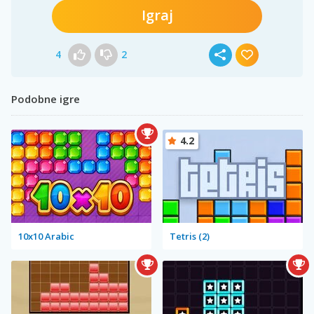
Igraj
4
2
Podobne igre
4.2
10x10 Arabic
Tetris (2)