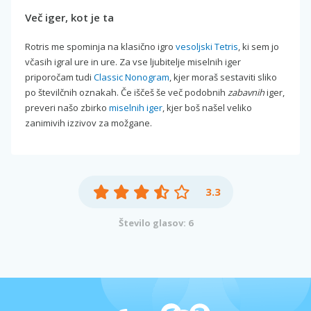
Več iger, kot je ta
Rotris me spominja na klasično igro
vesoljski Tetris
, ki sem jo
včasih igral ure in ure. Za vse ljubitelje miselnih iger
priporočam tudi
Classic Nonogram
, kjer moraš sestaviti sliko
po številčnih oznakah. Če iščeš še več podobnih
zabavnih
iger,
preveri našo zbirko
miselnih iger
, kjer boš našel veliko
zanimivih izzivov za možgane.
3.3
Število glasov: 6