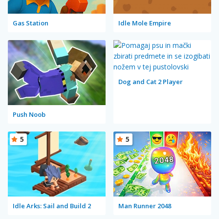
Gas Station
Idle Mole Empire
Dog and Cat 2 Player
Push Noob
5
5
Idle Arks: Sail and Build 2
Man Runner 2048