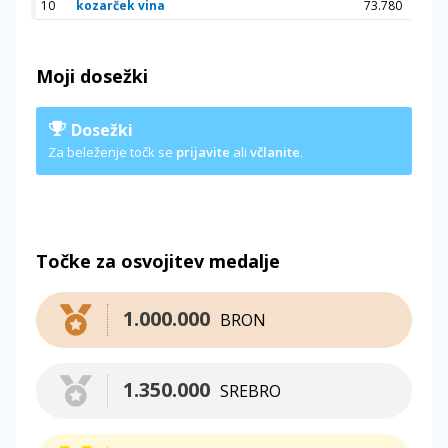
10
kozarček vina
73.780
Moji dosežki
Dosežki
Za beleženje točk se
prijavite
ali
včlanite
.
Točke za osvojitev medalje
1.000.000
BRON
1.350.000
SREBRO