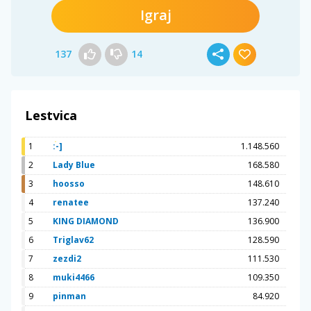
Igraj
137
14
Lestvica
1
:-]
1.148.560
2
Lady Blue
168.580
3
hoosso
148.610
4
renatee
137.240
5
KING DIAMOND
136.900
6
Triglav62
128.590
7
zezdi2
111.530
8
muki4466
109.350
9
pinman
84.920