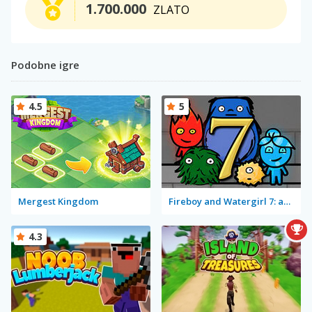
1.700.000
ZLATO
Podobne igre
4.5
5
Mergest Kingdom
Fireboy and Watergirl 7: and Friends
4.3