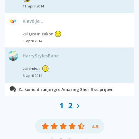
11. april 2014
Klavdija ...
kul igra in zakon
8. april 2014
HarryStylesBabe
zanimiva
6. april 2014
Za komentiranje igre Amazing Sheriff se prijavi.
1
2
4.5