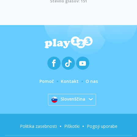
Število glasov: 151
Pomoč
Kontakt
O nas
Slovenščina
Politika zasebnosti
Piškotki
Pogoji uporabe