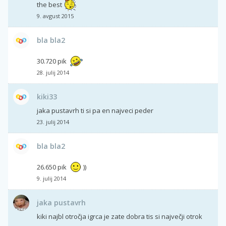
the best
9. avgust 2015
bla bla2
30.720 pik
28. julij 2014
kiki33
jaka pustavrh ti si pa en najveci peder
23. julij 2014
bla bla2
26.650 pik
))
9. julij 2014
jaka pustavrh
kiki najbl otročja igrca je zate dobra tis si največji otrok