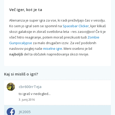
Več iger, kot je ta
Alienanza je super igra za vse, ki radi preživljajo čas v vesolju.
Ko sem jo igral sem se spomnil na
Spacebar Clicker
, kjer klikaš
skozi galaksije in zbiraš svetlobna leta - res zasvojljivo! Če ti je
všeč hitro reagiranje, potem moraš preizkusiti tudi
Zombie
Gunpocalypse
za malo drugačen izziv. Za več podobnih
naslovov poglej naše
miselne igre
. Meni osebno je bil
najboljši
del ta občutek napredovanja skozi nivoje.
Kaj si misliš o igri?
cbr600rrTeja
to igraš v nedogled...
3. junij 2016
JK2005