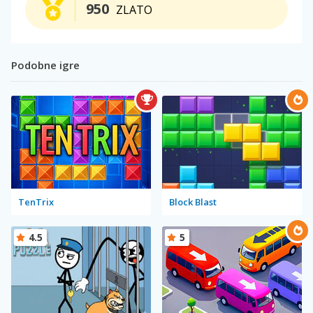
950
ZLATO
Podobne igre
TenTrix
Block Blast
4.5
5