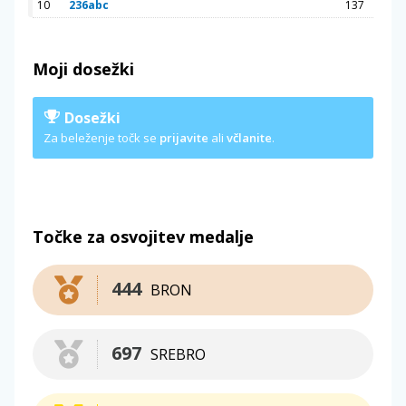
10
236abc
137
Moji dosežki
Dosežki
Za beleženje točk se
prijavite
ali
včlanite
.
Točke za osvojitev medalje
444
BRON
697
SREBRO