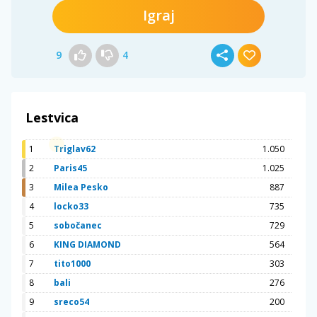
Igraj
9
4
Lestvica
1
Triglav62
1.050
2
Paris45
1.025
3
Milea Pesko
887
4
locko33
735
5
sobočanec
729
6
KING DIAMOND
564
7
tito1000
303
8
bali
276
9
sreco54
200