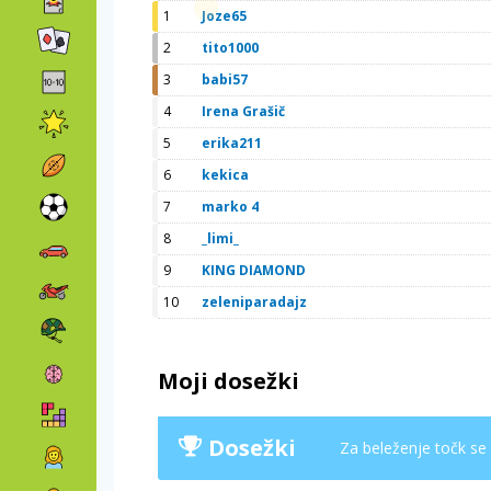
1
Joze65
2
tito1000
3
babi57
4
Irena Grašič
5
erika211
6
kekica
7
marko 4
8
_limi_
9
KING DIAMOND
10
zeleniparadajz
Moji dosežki
Dosežki
Za beleženje točk se