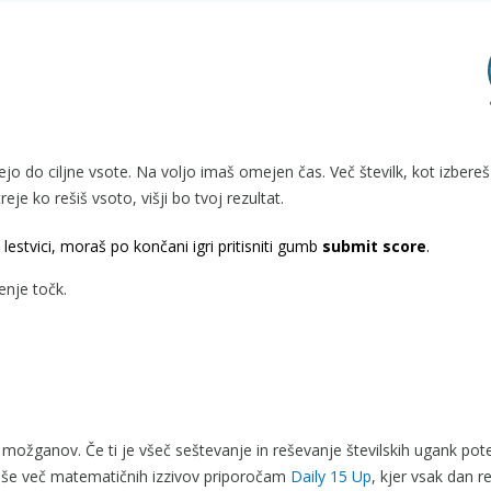
tejejo do ciljne vsote. Na voljo imaš omejen čas. Več številk, kot izbereš
reje ko rešiš vsoto, višji bo tvoj rezultat.
lestvici, moraš po končani igri pritisniti gumb
submit score
.
enje točk.
 možganov. Če ti je všeč seštevanje in reševanje številskih ugank pot
a še več matematičnih izzivov priporočam
Daily 15 Up
, kjer vsak dan r