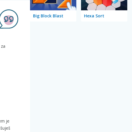
Big Block Blast
Hexa Sort
 za
em je
ešuješ