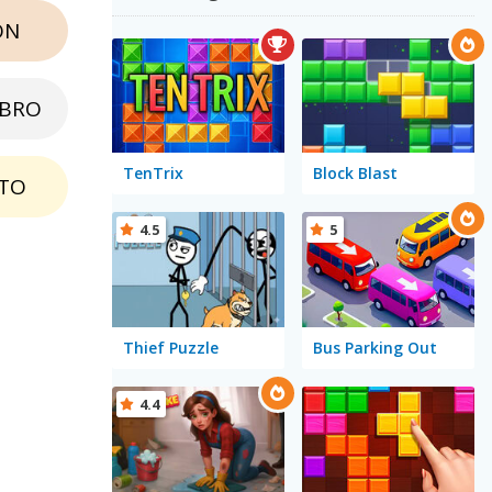
ON
EBRO
TenTrix
Block Blast
TO
4.5
5
Thief Puzzle
Bus Parking Out
4.4