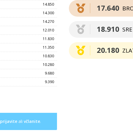
14.850
17.640
BR
14.300
14.270
18.910
SR
12.010
11.830
11.350
20.180
ZLA
10.830
10.280
9.680
9.390
prijavite
ali
včlanite
.