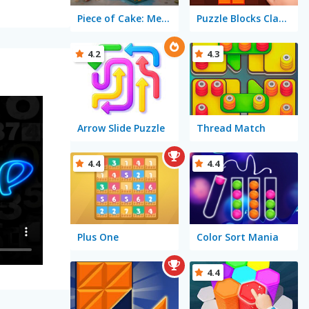
Piece of Cake: Merge and Bake
Puzzle Blocks Classic
4.2
4.3
Arrow Slide Puzzle
Thread Match
4.4
4.4
Plus One
Color Sort Mania
4.4