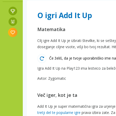
O igri Add It Up
Matematika
Cilj igre Add It Up je izbrati številke, ki se seš
doseganje ciljne vsote, višji bo tvoj rezultat. Hit
Če želiš, da je tvoje uporabniško ime na 
Igra Add It Up na Play123 ima lestvico za belež
Avtor: Zygomatic
Več iger, kot je ta
Add It Up je super matematična igra za urjenje
tretji del te popularne igre
prava izbira zate. Z