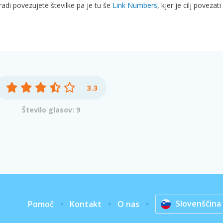
radi povezujete številke pa je tu še
Link Numbers
, kjer je cilj povezati
3.3
Število glasov: 9
Slovenščina
Pomoč
Kontakt
O nas