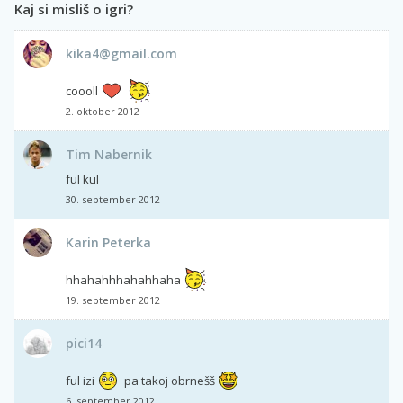
Kaj si misliš o igri?
kika4@gmail.com
coooll
2. oktober 2012
Tim Nabernik
ful kul
30. september 2012
Karin Peterka
hhahahhhahahhaha
19. september 2012
pici14
ful izi
pa takoj obrnešš
6. september 2012