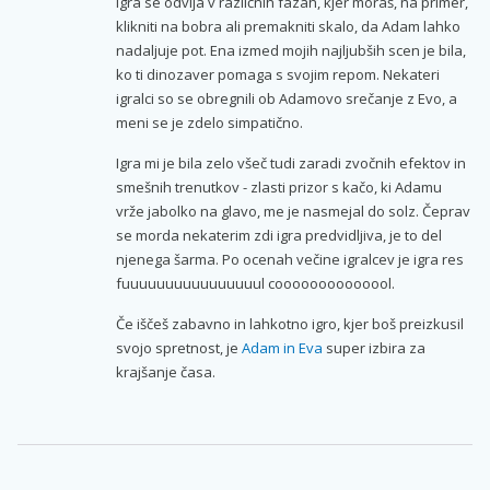
Igra se odvija v različnih fazah, kjer moraš, na primer,
klikniti na bobra ali premakniti skalo, da Adam lahko
nadaljuje pot. Ena izmed mojih najljubših scen je bila,
ko ti dinozaver pomaga s svojim repom. Nekateri
igralci so se obregnili ob Adamovo srečanje z Evo, a
meni se je zdelo simpatično.
Igra mi je bila zelo všeč tudi zaradi zvočnih efektov in
smešnih trenutkov - zlasti prizor s kačo, ki Adamu
vrže jabolko na glavo, me je nasmejal do solz. Čeprav
se morda nekaterim zdi igra predvidljiva, je to del
njenega šarma. Po ocenah večine igralcev je igra res
fuuuuuuuuuuuuuuuul coooooooooooool.
Če iščeš zabavno in lahkotno igro, kjer boš preizkusil
svojo spretnost, je
Adam in Eva
super izbira za
krajšanje časa.