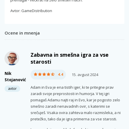
Avtor: GameDistribution
Ocene in mnenja
Zabavna in smešna igra za vse
starosti
Nik
4.4
15. avgust 2024
Stojanović
Adam in Eva je ena tistih iger, ki te pritegne prav
avtor
zaradi svoje preprostosti in humorja. V tej igri
pomagaš Adamu najti raj in Evo, kar je pogosto zelo
smešno zaradi nenavadnih ovir, s katerimi se
srečuješ. Vsaka ovira zahteva malo razmisleka, a ni
pretežko, tako da je igra primerna za vse starosti.