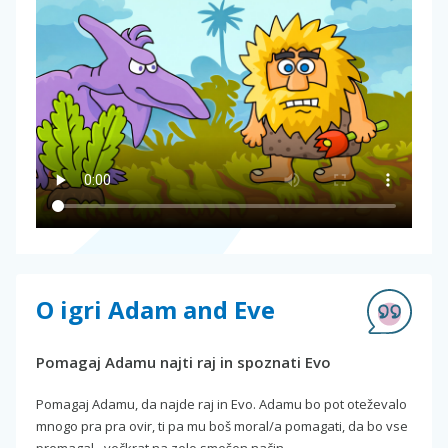
O igri Adam and Eve
Pomagaj Adamu najti raj in spoznati Evo
Pomagaj Adamu, da najde raj in Evo. Adamu bo pot oteževalo
mnogo pra pra ovir, ti pa mu boš moral/a pomagati, da bo vse
premagal - večkrat na zelo smešen način.