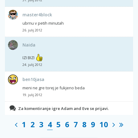
master4block
ubrnu v petih minutah
26. julij 2012
Naida
IZI BIZI
24. julij 2012
ben10jasa
meni ne gre torej je fukjeno beda
19. julij 2012
Za komentiranje igre Adam and Eve se prijavi.
1
2
3
4
5
6
7
8
9
10