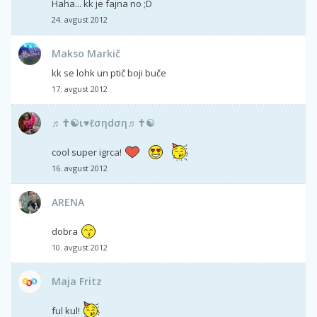
Haha... kk je fajna no ;D
24. avgust 2012
Makso Markič
kk se lohk un ptič boji buče
17. avgust 2012
♬✝☯ι♥ℓσηdση♬✝☯
cool super igrca!
16. avgust 2012
ARENA
dobra
10. avgust 2012
Maja Fritz
ful kul!