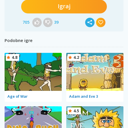
Igraj
705
39
Podobne igre
4.8
4.2
Age of War
Adam and Eve 3
4.5