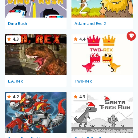
Dino Rush
Adam and Eve 2
4.3
4.4
L.A. Rex
Two-Rex
4.2
4.3