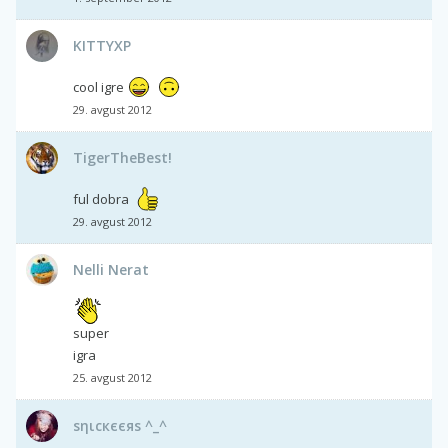
KITTYXP
cool igre
29. avgust 2012
TigerTheBest!
ful dobra
29. avgust 2012
Nelli Nerat
super
igra
25. avgust 2012
ѕηιcкєєяѕ ^_^