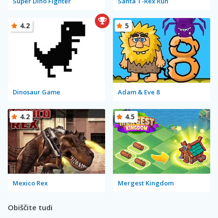
Super Dino Fighter
Santa T-Rex Run
4.2
5
Dinosaur Game
Adam & Eve 8
4.2
4.5
Mexico Rex
Mergest Kingdom
Obiščite tudi