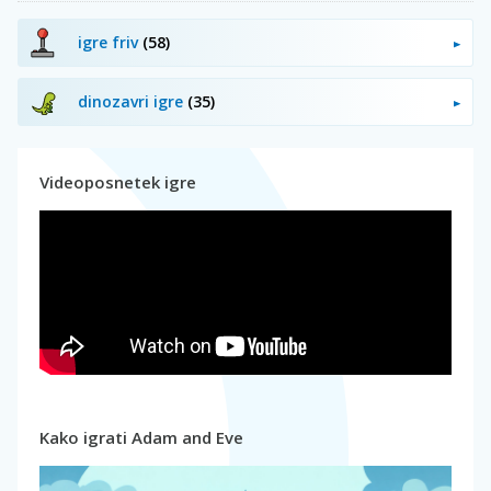
igre friv
(58)
dinozavri igre
(35)
Videoposnetek igre
Kako igrati Adam and Eve