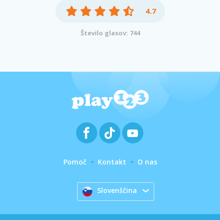
4.7
Število glasov: 744
Pomoč
Kontakt
O nas
Slovenščina