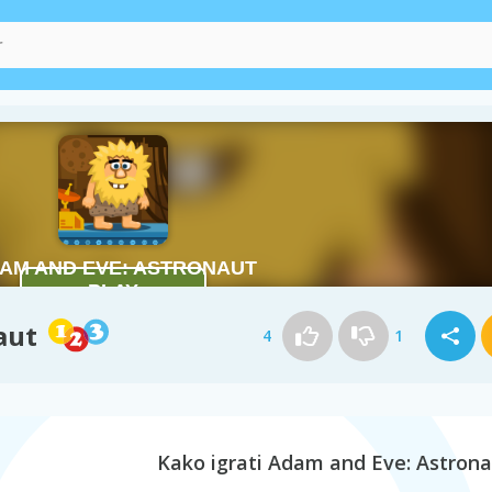
aut
4
1
Kako igrati Adam and Eve: Astron