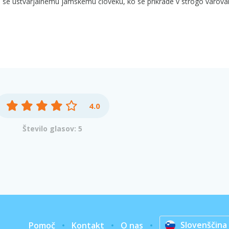
i se ustvarjalnemu jamskemu človeku, ko se prikrade v strogo varov
4.0
Število glasov: 5
Slovenščina
Pomoč
Kontakt
O nas