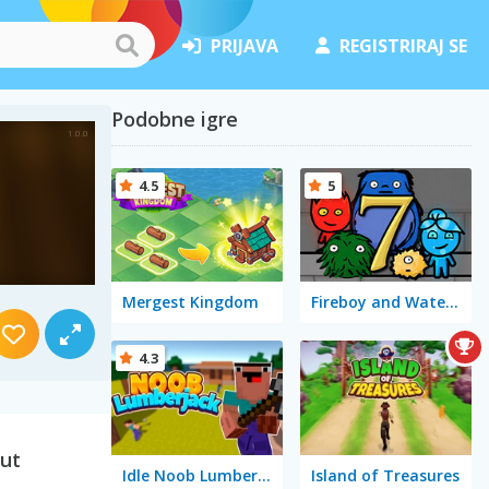
PRIJAVA
REGISTRIRAJ SE
Podobne igre
4.5
5
Mergest Kingdom
Fireboy and Watergirl 7: and Friends
4.3
aut
Idle Noob Lumberjack
Island of Treasures