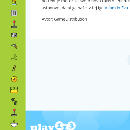
potrebuje motor za svojo novo raketo. Pridruž
ustanovo, da bi ga našel v tej igri
Adam in Eva
.
Avtor: GameDistribution