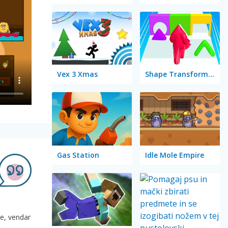
Vex 3 Xmas
Shape Transform: Blob Racing
Gas Station
Idle Mole Empire
je, vendar