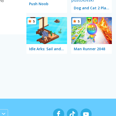
ano
Push Noob
Dog and Cat 2 Player
5
5
Idle Arks: Sail and Build 2
Man Runner 2048