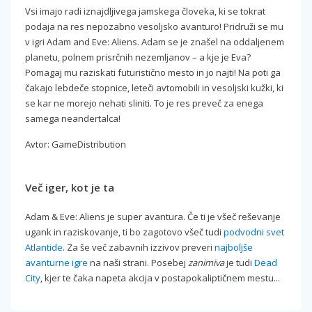
Vsi imajo radi iznajdljivega jamskega človeka, ki se tokrat
podaja na res nepozabno vesoljsko avanturo! Pridruži se mu
v igri Adam and Eve: Aliens. Adam se je znašel na oddaljenem
planetu, polnem prisrčnih nezemljanov – a kje je Eva?
Pomagaj mu raziskati futuristično mesto in jo najti! Na poti ga
čakajo lebdeče stopnice, leteči avtomobili in vesoljski kužki, ki
se kar ne morejo nehati sliniti. To je res preveč za enega
samega neandertalca!
Avtor: GameDistribution
Več iger, kot je ta
Adam & Eve: Aliens je super avantura. Če ti je všeč reševanje
ugank in raziskovanje, ti bo zagotovo všeč tudi
podvodni svet
Atlantide
. Za še več zabavnih izzivov preveri
najboljše
avanturne igre
na naši strani. Posebej
zanimiva
je tudi
Dead
City
, kjer te čaka napeta akcija v postapokaliptičnem mestu...