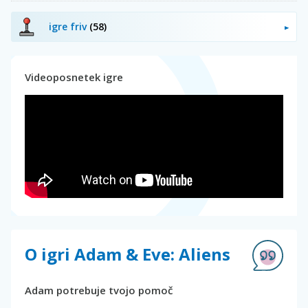
igre friv
(58)
Videoposnetek igre
O igri Adam & Eve: Aliens
Adam potrebuje tvojo pomoč