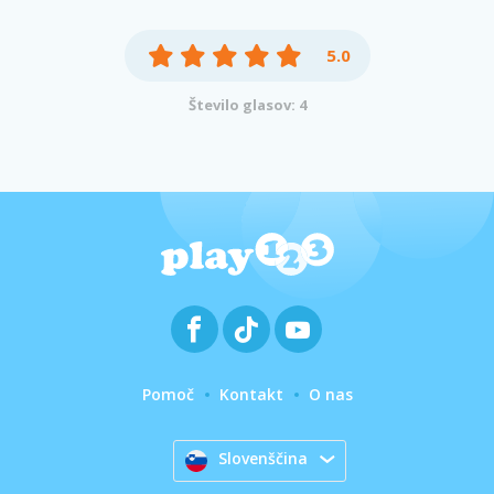
5.0
Število glasov: 4
Pomoč
Kontakt
O nas
Slovenščina