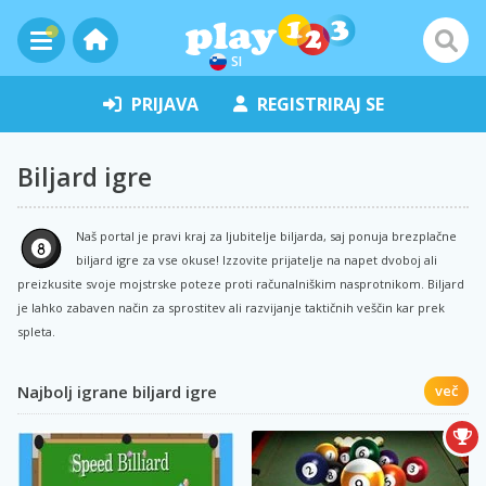
SI
PRIJAVA
REGISTRIRAJ SE
Biljard igre
Naš portal je pravi kraj za ljubitelje biljarda, saj ponuja brezplačne
biljard igre za vse okuse! Izzovite prijatelje na napet dvoboj ali
preizkusite svoje mojstrske poteze proti računalniškim nasprotnikom. Biljard
je lahko zabaven način za sprostitev ali razvijanje taktičnih veščin kar prek
spleta.
Najbolj igrane biljard igre
več