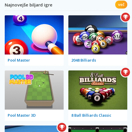
Najnovejše biljard igre
več
Pool Master
2048 Billiards
Pool Master 3D
8 Ball Billiards Classic