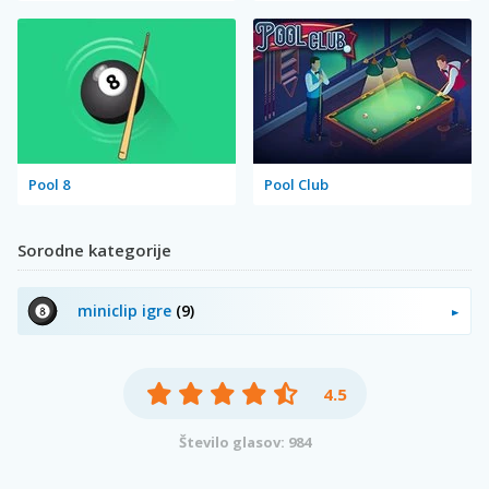
Pool 8
Pool Club
Sorodne kategorije
miniclip igre
(9)
4.5
Število glasov: 984