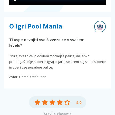
O igri Pool Mania
Ti uspe osvojiti vse 3 zvezdice v vsakem
levelu?
Zbiraj zvezdice in odkleni močnejše palice, da lahko
premagaš težje stopnje. Igraj biljard, se premikaj skozi stopnje
in zberi vse posebne palice.
Avtor: GameDistribution
4.0
Število glasov: 5