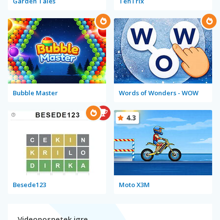
Garden Tales
TenTrix
Bubble Master
Words of Wonders - WOW
4.3
Besede123
Moto X3M
Videoposnetek igre