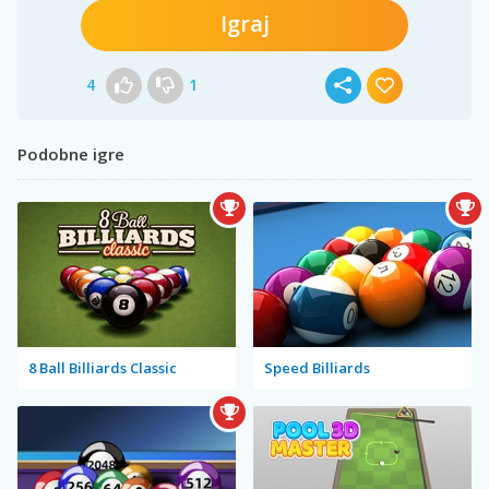
Igraj
4
1
Podobne igre
8 Ball Billiards Classic
Speed Billiards