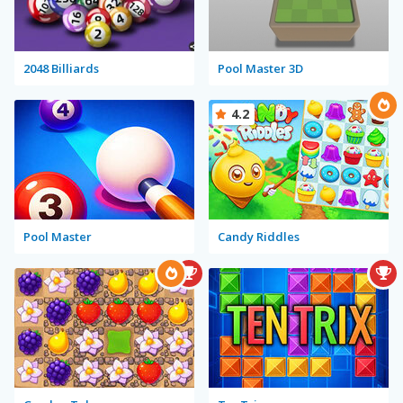
2048 Billiards
Pool Master 3D
4.2
Pool Master
Candy Riddles