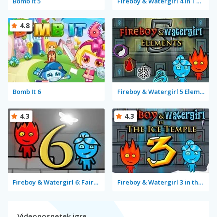
Bomb It 5
Fireboy & Watergirl 4 in The Crystal Temple
4.8
Bomb It 6
Fireboy & Watergirl 5 Elements
4.3
4.3
Fireboy & Watergirl 6: Fairy Tales
Fireboy & Watergirl 3 in the Ice Temple
Videoposnetek igre