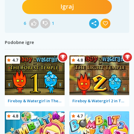
Igraj
6
1
Podobne igre
4.7
4.8
Fireboy & Watergirl in The Forest Temple
Fireboy & Watergirl 2 in The Light Temple
4.8
4.7