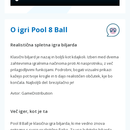
O igri Pool 8 Ball
Realistična spletna igra biljarda
Klasični biljard je nazaj in boljši kot kdajkoli. Izberi med dvema
zahtevnima igralnima načinoma proti AI nasprotniku, z več
prilagodljivimi funkcijami. Podrobni, bogati vizualni prikazi
kažejo pot tvoje krogle in ti dajo realističen občutek, kje bo
končala. Najboljši del: brezplačno je!
Avtor: GameDistribution
Več iger, kot je ta
Pool 8 Ball je klasična igra biljarda, ki me vedno znova
pritegne s svojo realistično fiziko. Za vse ljubitelje biljarda