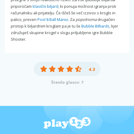
priporočam
klasični biljard
, ki ponuja možnost igranja proti
računalniku ali prijatelju. Če iščeš še več izzivov s kroglo in
palico, preveri
Pool 8 Ball Manio
. Za
popolnoma
drugačen
pristop k biljardnim kroglam pa je tu še
Bubble Billiards
, kjer
združuješ skupine krogel v slogu priljubljene igre Bubble
Shooter.
4.3
Število glasov: 7