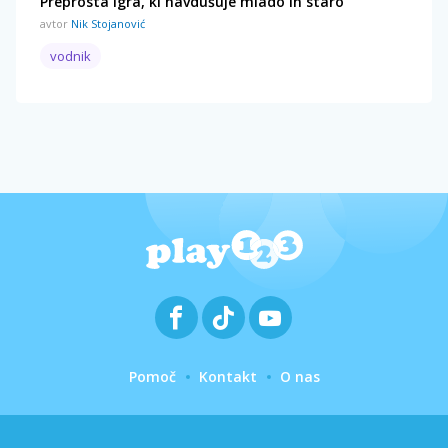
Preprosta igra, ki navdušuje mlado in staro
avtor
Nik Stojanović
vodnik
Pomoč
Kontakt
O nas