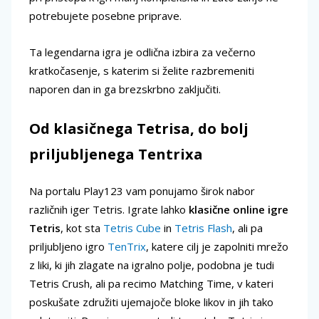
potrebujete posebne priprave.
Ta legendarna igra je odlična izbira za večerno
kratkočasenje, s katerim si želite razbremeniti
naporen dan in ga brezskrbno zaključiti.
Od klasičnega Tetrisa, do bolj
priljubljenega Tentrixa
Na portalu Play123 vam ponujamo širok nabor
različnih iger Tetris. Igrate lahko
klasične online igre
Tetris
, kot sta
Tetris Cube
in
Tetris Flash
, ali pa
priljubljeno igro
TenTrix
, katere cilj je zapolniti mrežo
z liki, ki jih zlagate na igralno polje, podobna je tudi
Tetris Crush, ali pa recimo Matching Time, v kateri
poskušate združiti ujemajoče bloke likov in jih tako