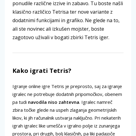
ponudile različne izzive in zabavo. Tu boste našli
klasično različico Tetrisa ter nove variante z
dodatnimi funkcijami in grafiko. Ne glede na to,
ali ste novinec ali izkušen mojster, boste
zagotovo uživali v bogati zbirki Tetris iger.
Kako igrati Tetris?
Igranje online igre Tetris je preprosto, saj za igranje
igralec ne potrebuje dodatnih pripomočkov, obenem
pa tudi
navodila niso zahtevna
. Igralec namreč
zbira točke glede na uspeh zlaganja geometrijskih
likov, ki jih računalnik ustvarja naključno. Pri nekaterih
igrah igralec like umešča v igralno polje iz zunanjega
prostora, pri drugih, bolj klasičnih, pa liki padajoče