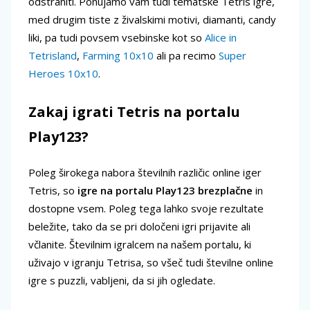
odstraniti. Ponujamo vam tudi tematske Tetris igre,
med drugim tiste z živalskimi motivi, diamanti, candy
liki, pa tudi povsem vsebinske kot so
Alice in
Tetrisland
,
Farming 10x10
ali pa recimo
Super
Heroes 10x10
.
Zakaj igrati Tetris na portalu
Play123?
Poleg širokega nabora številnih različic online iger
Tetris, so
igre na portalu Play123 brezplačne
in
dostopne vsem. Poleg tega lahko svoje rezultate
beležite, tako da se pri določeni igri prijavite ali
včlanite. Številnim igralcem na našem portalu, ki
uživajo v igranju Tetrisa, so všeč tudi številne online
igre s puzzli, vabljeni, da si jih ogledate.