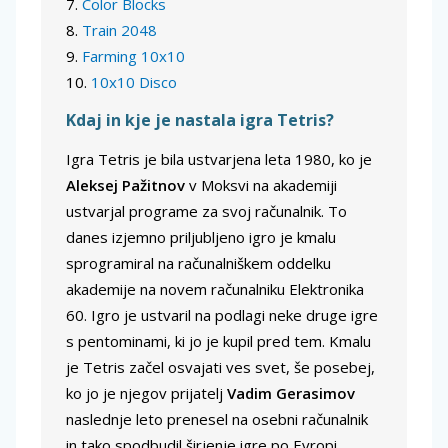
Color Blocks
Train 2048
Farming 10x10
10x10 Disco
Kdaj in kje je nastala igra Tetris?
Igra Tetris je bila ustvarjena leta 1980, ko je
Aleksej Pažitnov
v Moksvi na akademiji
ustvarjal programe za svoj računalnik. To
danes izjemno priljubljeno igro je kmalu
sprogramiral na računalniškem oddelku
akademije na novem računalniku Elektronika
60. Igro je ustvaril na podlagi neke druge igre
s pentominami, ki jo je kupil pred tem. Kmalu
je Tetris začel osvajati ves svet, še posebej,
ko jo je njegov prijatelj
Vadim Gerasimov
naslednje leto prenesel na osebni računalnik
in tako spodbudil širjenje igre po Evropi.