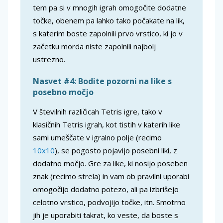
tem pa si v mnogih igrah omogočite dodatne
točke, obenem pa lahko tako počakate na lik,
s katerim boste zapolnili prvo vrstico, ki jo v
začetku morda niste zapolnili najbolj
ustrezno.
Nasvet #4: Bodite pozorni na like s
posebno močjo
V številnih različicah Tetris igre, tako v
klasičnih Tetris igrah, kot tistih v katerih like
sami umeščate v igralno polje (recimo
10x10
), se pogosto pojavijo posebni liki, z
dodatno močjo. Gre za like, ki nosijo poseben
znak (recimo strela) in vam ob pravilni uporabi
omogočijo dodatno potezo, ali pa izbrišejo
celotno vrstico, podvojijo točke, itn. Smotrno
jih je uporabiti takrat, ko veste, da boste s