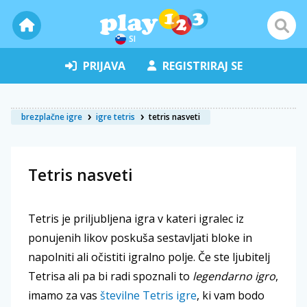
SI
PRIJAVA
REGISTRIRAJ SE
brezplačne igre
igre tetris
tetris nasveti
Tetris nasveti
Tetris je priljubljena igra v kateri igralec iz
ponujenih likov poskuša sestavljati bloke in
napolniti ali očistiti igralno polje. Če ste ljubitelj
Tetrisa ali pa bi radi spoznali to
legendarno igro
,
imamo za vas
številne Tetris igre
, ki vam bodo