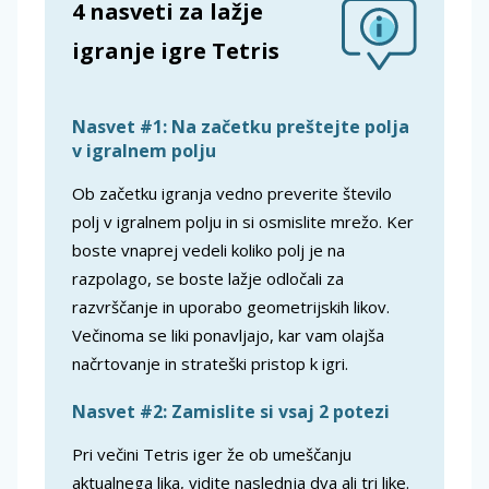
4 nasveti za lažje
igranje igre Tetris
Nasvet #1: Na začetku preštejte polja
v igralnem polju
Ob začetku igranja vedno preverite število
polj v igralnem polju in si osmislite mrežo. Ker
boste vnaprej vedeli koliko polj je na
razpolago, se boste lažje odločali za
razvrščanje in uporabo geometrijskih likov.
Večinoma se liki ponavljajo, kar vam olajša
načrtovanje in strateški pristop k igri.
Nasvet #2: Zamislite si vsaj 2 potezi
Pri večini Tetris iger že ob umeščanju
aktualnega lika, vidite naslednja dva ali tri like.