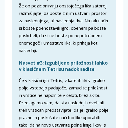
Že ob pozicioniranju obstoječega lika zatorej
razmišljajte, da boste z njim ustvarili prostor
za naslednjega, ali naslednja dva. Na tak način
si boste poenostavili igro, obenem pa boste
poskrbeli, da si ne boste po nepotrebnem
onemogočili umestitve lika, ki prihaja kot
naslednji.
Nasvet #3: Izgubljeno priložnost lahko
v klasičnem Tetrisu nadoknadite
Če v klasični igri Tetris, v katerih liki v igralno
polje vstopajo padajoče, zamudite priložnost
in vrstice ne napolnite v celoti, brez skrbi.
Predlagamo vam, da si v naslednjih dveh ali
treh vrsticah predstavljate, da je igralno polje
prazno in poskušate načrtno like uporabiti
tako, da na novo ustvarite polne linije likov, s