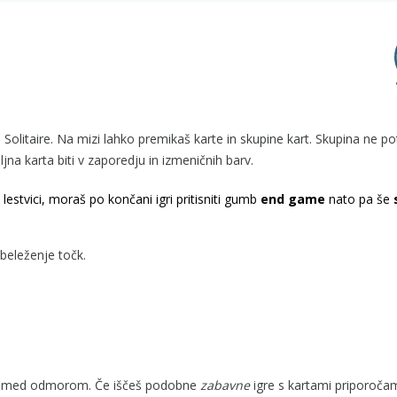
n Solitaire. Na mizi lahko premikaš karte in skupine kart. Skupina ne p
na karta biti v zaporedju in izmeničnih barv.
lestvici, moraš po končani igri pritisniti gumb
end game
nato pa še
 beleženje točk.
tev med odmorom. Če iščeš podobne
zabavne
igre s kartami priporoč