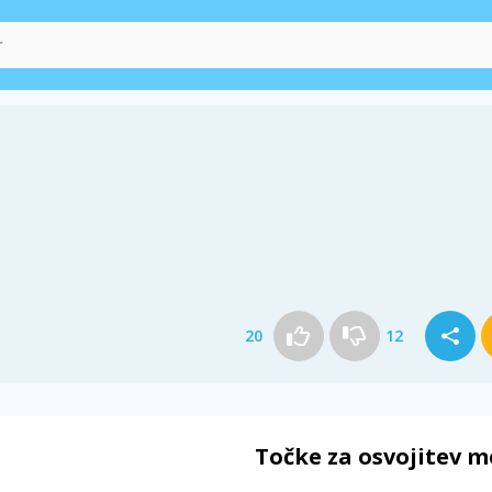
20
12
Točke za osvojitev m