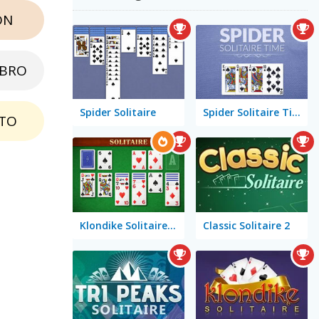
ON
EBRO
Spider Solitaire
Spider Solitaire Time
TO
Klondike Solitaire Big
Classic Solitaire 2