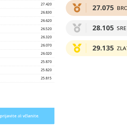
27.420
27.075
BR
26.830
26.620
28.105
SR
26.520
26.320
26.070
29.135
ZLA
26.020
25.870
25.820
25.815
prijavite
ali
včlanite
.