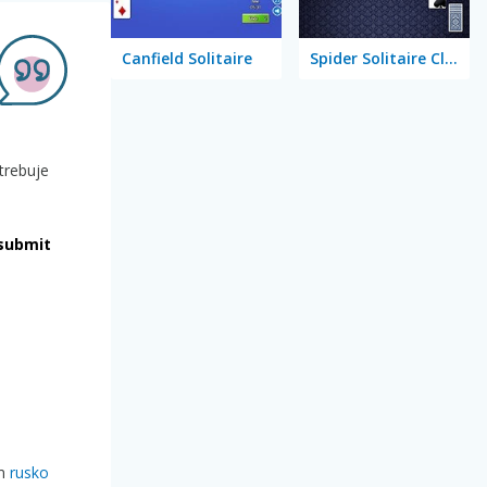
Canfield Solitaire
Spider Solitaire Classic
otrebuje
submit
am
rusko