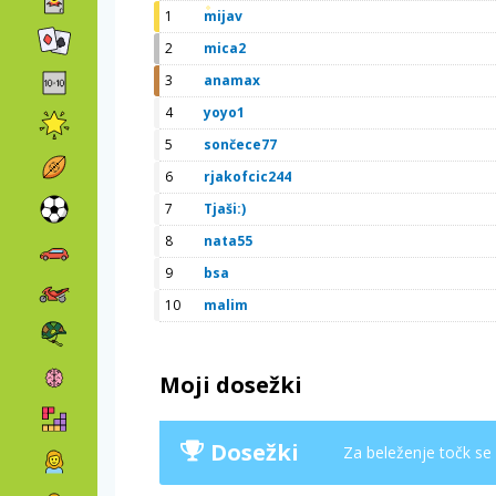
1
mijav
2
mica2
3
anamax
4
yoyo1
5
sončece77
6
rjakofcic244
7
Tjaši:)
8
nata55
9
bsa
10
malim
Moji dosežki
Dosežki
Za beleženje točk se