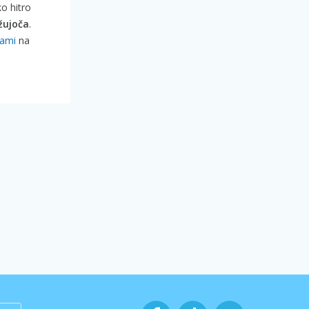
ko hitro
žujoča
.
rami
na