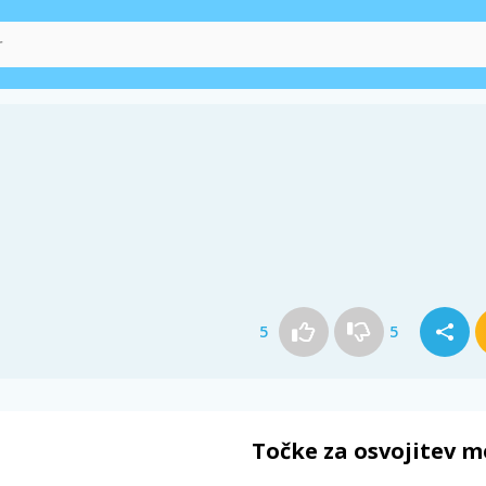
5
5
Točke za osvojitev m