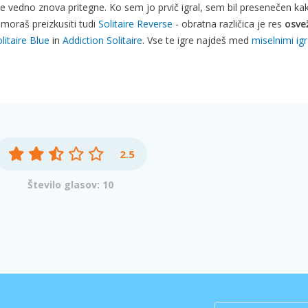
 me vedno znova pritegne. Ko sem jo prvič igral, sem bil presenečen ka
 moraš preizkusiti tudi
Solitaire Reverse
- obratna različica je res
osve
litaire Blue
in
Addiction Solitaire
. Vse te igre najdeš med
miselnimi ig
2.5
Število glasov: 10