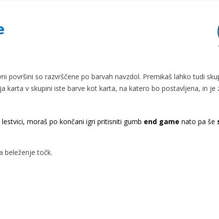
e
vni površini so razvrščene po barvah navzdol. Premikaš lahko tudi skup
a karta v skupini iste barve kot karta, na katero bo postavljena, in je 
lestvici, moraš po končani igri pritisniti gumb
end game
nato pa še
a beleženje točk.