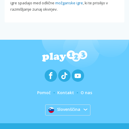
igre spadajo med odlične
možganske igre
, ki te prisilijo v
razmišljanje zunaj okvirjev.
Pomoč
Kontakt
O nas
Slovenščina