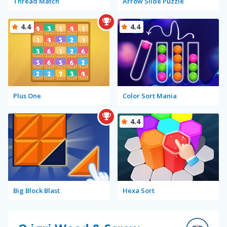
Thread Match
Arrow Slide Puzzle
4.4
4.4
Plus One
Color Sort Mania
4.4
Big Block Blast
Hexa Sort