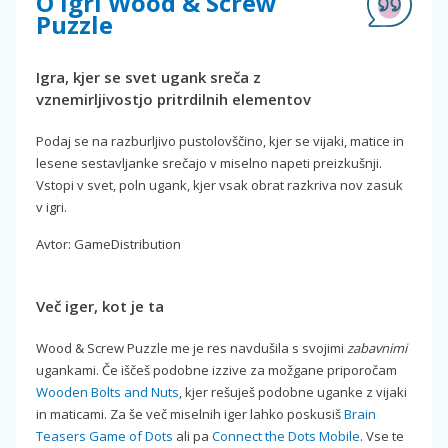
O igri Wood & Screw
Puzzle
Igra, kjer se svet ugank sreča z
vznemirljivostjo pritrdilnih elementov
Podaj se na razburljivo pustolovščino, kjer se vijaki, matice in
lesene sestavljanke srečajo v miselno napeti preizkušnji.
Vstopi v svet, poln ugank, kjer vsak obrat razkriva nov zasuk
v igri.
Avtor: GameDistribution
Več iger, kot je ta
Wood & Screw Puzzle me je res navdušila s svojimi
zabavnimi
ugankami. Če iščeš podobne izzive za možgane priporočam
Wooden Bolts and Nuts
, kjer rešuješ podobne uganke z vijaki
in maticami. Za še več miselnih iger lahko poskusiš
Brain
Teasers Game of Dots
ali pa
Connect the Dots Mobile
. Vse te