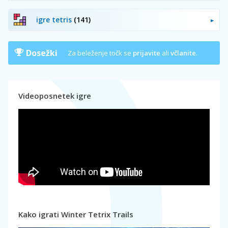
igre tetris
(141)
Dosežki
Za beleženje točk se
prijavite
ali
včlanite
.
Videoposnetek igre
Kako igrati Winter Tetrix Trails