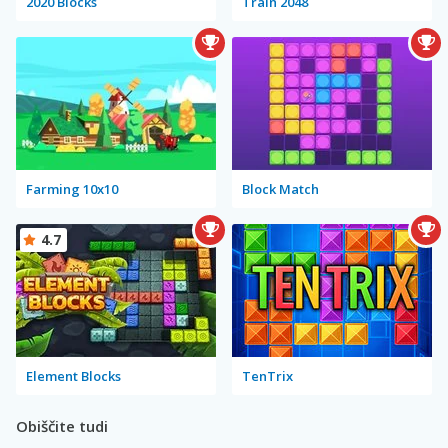
2020 Blocks
Train 2048
Farming 10x10
Block Match
4.7
Element Blocks
TenTrix
Obiščite tudi