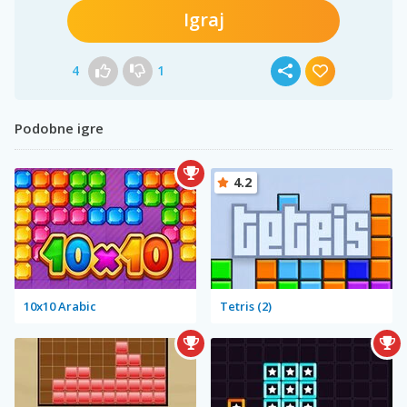
Igraj
4
1
Podobne igre
4.2
10x10 Arabic
Tetris (2)