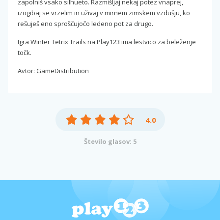
zapolniš vsako silhueto. Razmišljaj nekaj potez vnaprej,
izogibaj se vrzelim in uživaj v mirnem zimskem vzdušju, ko
rešuješ eno sproščujočo ledeno pot za drugo.
Igra Winter Tetrix Trails na Play123 ima lestvico za beleženje
točk.
Avtor: GameDistribution
4.0
Število glasov: 5