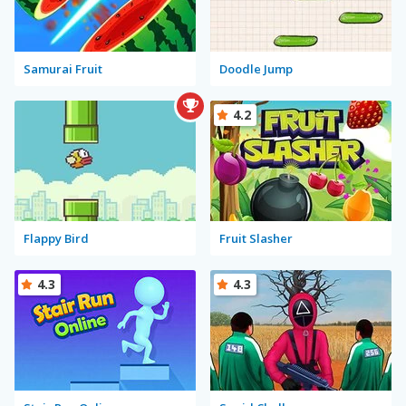
Samurai Fruit
Doodle Jump
4.2
Flappy Bird
Fruit Slasher
4.3
4.3