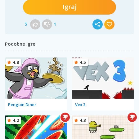
Igraj
5
1
Podobne igre
4.8
4.5
Penguin Diner
Vex 3
4.2
4.3