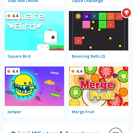
Stair Run Online
Squid Challenge
4.4
Square Bird
Bouncing Balls (2)
4.4
4.4
Jumper
Merge Fruit