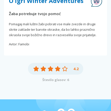
O igri Winter Adventures
Žaba potrebuje tvojo pomoć
Pomagaj mali luštni žabi pobrati vse male zvezde in druge
skrite zaklade ter barvite okraske, da bo lahko praznično
okrasila svoje božično drevo in razveselila svoje prijatelje.
Avtor: Famobi
4.2
Število glasov: 6