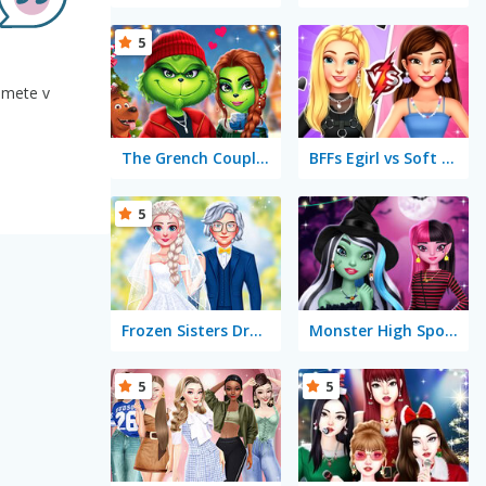
5
edmete v
The Grench Couple Holiday Dress Up
BFFs Egirl vs Soft Girl
5
Frozen Sisters Dream Wedding
Monster High Spooky Fashion
5
5