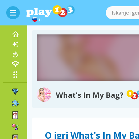
SI
What's In My Bag?
O igri What's In My B