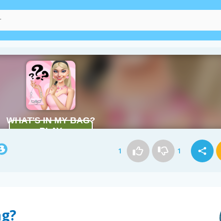
1
1
ag?