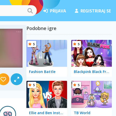
PRIJAVA
REGISTRIRAJ SE
Podobne igre
5
5
Fashion Battle
Blackpink Black Friday Fever
5
5
Ellie and Ben Insta Fashion
TB World