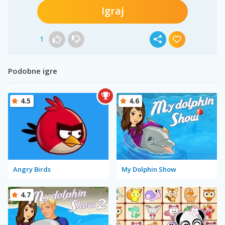
Igraj
1
Podobne igre
4.5
4.6
Angry Birds
My Dolphin Show
4.7