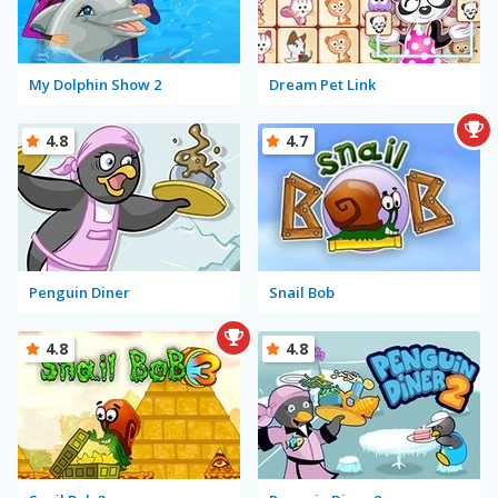
My Dolphin Show 2
Dream Pet Link
4.8
4.7
Penguin Diner
Snail Bob
4.8
4.8