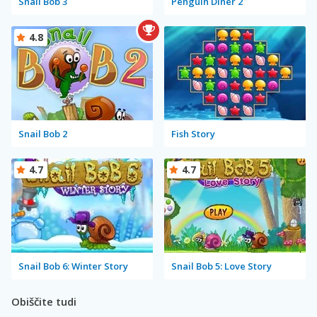
Snail Bob 3
Penguin Diner 2
4.8
Snail Bob 2
Fish Story
4.7
4.7
Snail Bob 6: Winter Story
Snail Bob 5: Love Story
Obiščite tudi