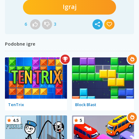
Igraj
6
3
Podobne igre
TenTrix
Block Blast
4.5
5