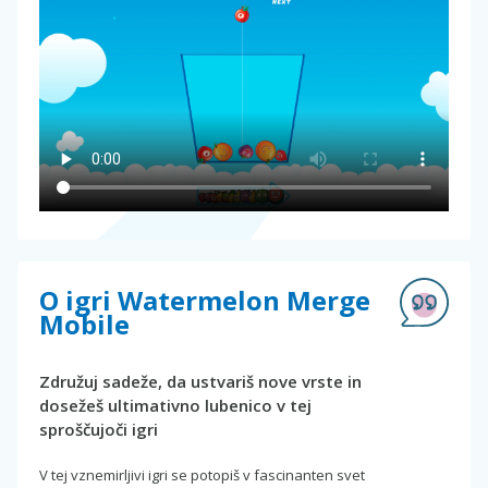
O igri Watermelon Merge
Mobile
Združuj sadeže, da ustvariš nove vrste in
dosežeš ultimativno lubenico v tej
sproščujoči igri
V tej vznemirljivi igri se potopiš v fascinanten svet