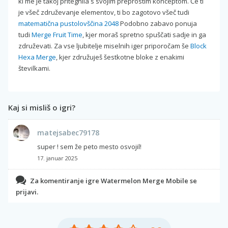
ki me je takoj pritegnila s svojim preprostim konceptom. Če ti
je všeč združevanje elementov, ti bo zagotovo všeč tudi
matematična pustolovščina 2048
Podobno zabavo ponuja
tudi
Merge Fruit Time
, kjer moraš spretno spuščati sadje in ga
združevati. Za vse ljubitelje miselnih iger priporočam še
Block
Hexa Merge
, kjer združuješ šestkotne bloke z enakimi
številkami.
Kaj si misliš o igri?
matejsabec79178
super ! sem že peto mesto osvojil!
17. januar 2025
Za komentiranje igre Watermelon Merge Mobile se
prijavi.