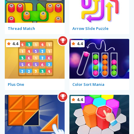
Thread Match
Arrow Slide Puzzle
4.4
4.4
Plus One
Color Sort Mania
4.4