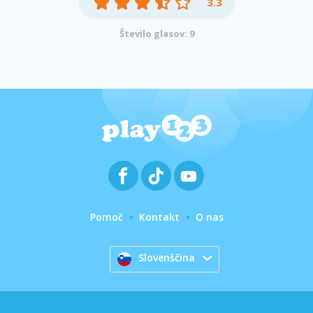
3.3
Število glasov: 9
Pomoč
Kontakt
O nas
Slovenščina