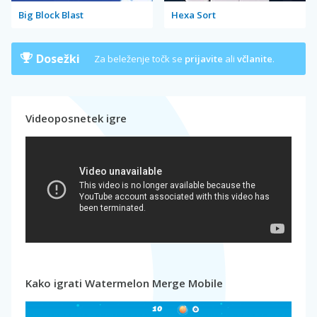
Big Block Blast
Hexa Sort
Dosežki
Za beleženje točk se
prijavite
ali
včlanite
.
Videoposnetek igre
Kako igrati Watermelon Merge Mobile