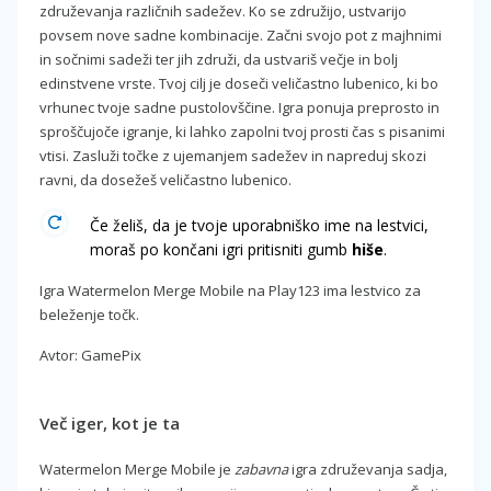
združevanja različnih sadežev. Ko se združijo, ustvarijo
povsem nove sadne kombinacije. Začni svojo pot z majhnimi
in sočnimi sadeži ter jih združi, da ustvariš večje in bolj
edinstvene vrste. Tvoj cilj je doseči veličastno lubenico, ki bo
vrhunec tvoje sadne pustolovščine. Igra ponuja preprosto in
sproščujoče igranje, ki lahko zapolni tvoj prosti čas s pisanimi
vtisi. Zasluži točke z ujemanjem sadežev in napreduj skozi
ravni, da dosežeš veličastno lubenico.
Če želiš, da je tvoje uporabniško ime na lestvici,
moraš po končani igri pritisniti gumb
hiše
.
Igra Watermelon Merge Mobile na Play123 ima lestvico za
beleženje točk.
Avtor: GamePix
Več iger, kot je ta
Watermelon Merge Mobile je
zabavna
igra združevanja sadja,