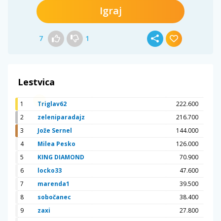
Igraj
7
1
Lestvica
1
Triglav62
222.600
2
zeleniparadajz
216.700
3
Jože Sernel
144.000
4
Milea Pesko
126.000
5
KING DIAMOND
70.900
6
locko33
47.600
7
marenda1
39.500
8
sobočanec
38.400
9
zaxi
27.800