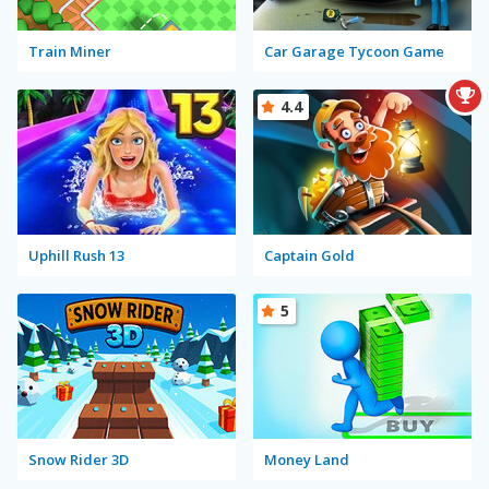
Train Miner
Car Garage Tycoon Game
4.4
Uphill Rush 13
Captain Gold
5
Snow Rider 3D
Money Land