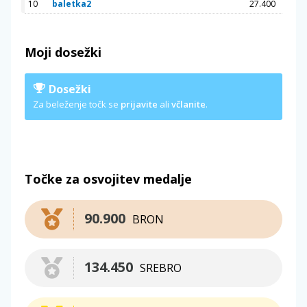
10
baletka2
27.400
Moji dosežki
Dosežki
Za beleženje točk se
prijavite
ali
včlanite
.
Točke za osvojitev medalje
90.900
BRON
134.450
SREBRO