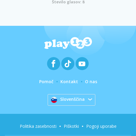
Število glasov: 8
Pomoč
Kontakt
O nas
Slovenščina
Politika zasebnosti
Piškotki
Pogoji uporabe