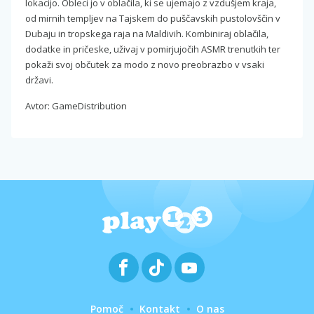
lokacijo. Obleci jo v oblačila, ki se ujemajo z vzdušjem kraja,
od mirnih templjev na Tajskem do puščavskih pustolovščin v
Dubaju in tropskega raja na Maldivih. Kombiniraj oblačila,
dodatke in pričeske, uživaj v pomirjujočih ASMR trenutkih ter
pokaži svoj občutek za modo z novo preobrazbo v vsaki
državi.
Avtor: GameDistribution
Pomoč
Kontakt
O nas