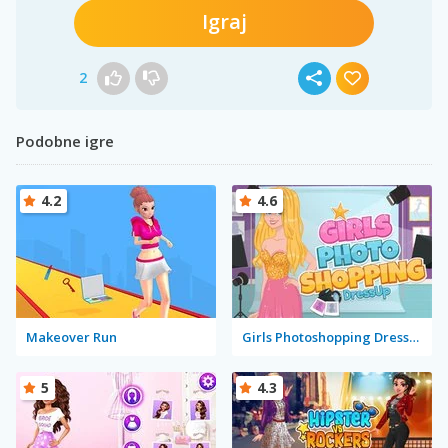
Igraj
2
Podobne igre
4.2
4.6
Makeover Run
Girls Photoshopping Dressup
5
4.3