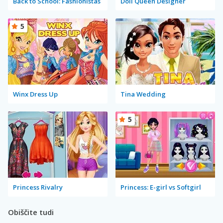
Back to School: Fashionistas
Doll Queen Designer
5
Winx Dress Up
Tina Wedding
5
Princess Rivalry
Princess: E-girl vs Softgirl
Obiščite tudi