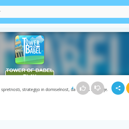
4
spretnosti, strategijo in domiselnost, da zgradiš čim višje.