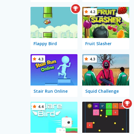
4.2
Flappy Bird
Fruit Slasher
4.3
4.3
Stair Run Online
Squid Challenge
4.4