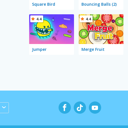
Square Bird
Bouncing Balls (2)
4.4
4.4
Jumper
Merge Fruit