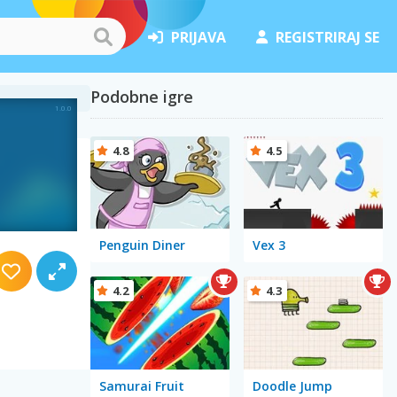
PRIJAVA
REGISTRIRAJ SE
Podobne igre
4.8
4.5
Penguin Diner
Vex 3
4.2
4.3
Samurai Fruit
Doodle Jump