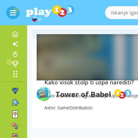
SI
O igri Tower of Babel
Kako visok stolp ti uspe narediti?
Tower of Babel
Kako visoko lahko zgradiš stolp? Uporabi svoje 
Avtor: GameDistribution