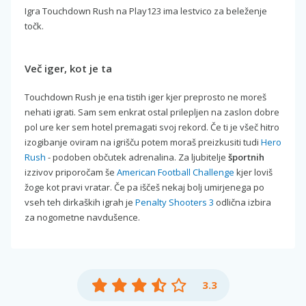
Igra Touchdown Rush na Play123 ima lestvico za beleženje
točk.
Več iger, kot je ta
Touchdown Rush je ena tistih iger kjer preprosto ne moreš
nehati igrati. Sam sem enkrat ostal prilepljen na zaslon dobre
pol ure ker sem hotel premagati svoj rekord. Če ti je všeč hitro
izogibanje oviram na igrišču potem moraš preizkusiti tudi
Hero
Rush
- podoben občutek adrenalina. Za ljubitelje
športnih
izzivov priporočam še
American Football Challenge
kjer loviš
žoge kot pravi vratar. Če pa iščeš nekaj bolj umirjenega po
vseh teh dirkaških igrah je
Penalty Shooters 3
odlična izbira
za nogometne navdušence.
3.3