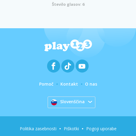
Število glasov: 6
Pomoč
Kontakt
O nas
Slovenščina
Politika zasebnosti
Piškotki
Pogoji uporabe