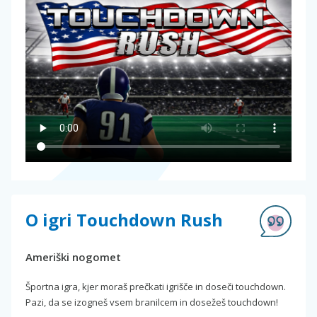
O igri Touchdown Rush
Ameriški nogomet
Športna igra, kjer moraš prečkati igrišče in doseči touchdown.
Pazi, da se izogneš vsem branilcem in dosežeš touchdown!