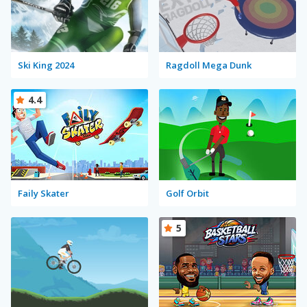
Ski King 2024
Ragdoll Mega Dunk
4.4
Faily Skater
Golf Orbit
5