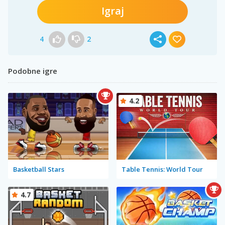
Igraj
4
2
Podobne igre
4.2
Basketball Stars
Table Tennis: World Tour
4.7