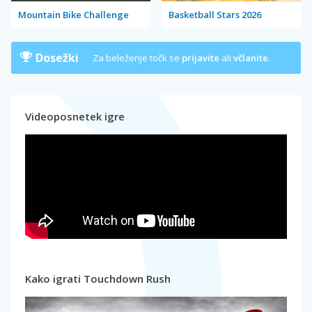
Mountain Bike Challenge
Basketball Stars 2026
Dosežki
Za beleženje točk se
prijavite
ali
včlanite
.
Videoposnetek igre
Kako igrati Touchdown Rush