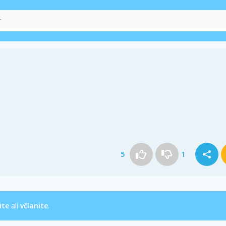
5
1
ite
ali
včlanite
.