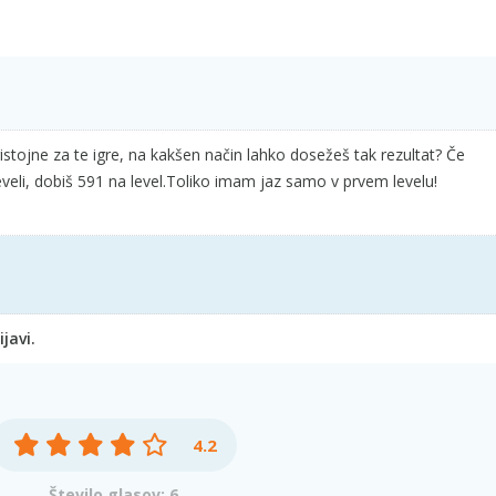
istojne za te igre, na kakšen način lahko dosežeš tak rezultat? Če
leveli, dobiš 591 na level.Toliko imam jaz samo v prvem levelu!
javi.
4.2
Število glasov: 6