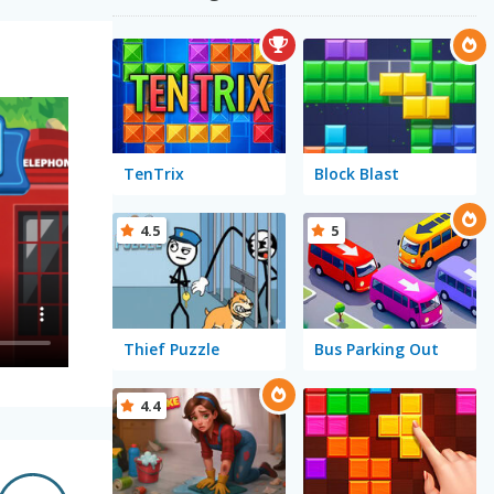
TenTrix
Block Blast
4.5
5
Thief Puzzle
Bus Parking Out
4.4