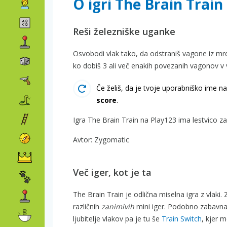
O igri The Brain Train
Reši železniške uganke
Osvobodi vlak tako, da odstraniš vagone iz mrež
ko dobiš 3 ali več enakih povezanih vagonov v v
Če želiš, da je tvoje uporabniško ime na 
score
.
Igra The Brain Train na Play123 ima lestvico za
Avtor: Zygomatic
Več iger, kot je ta
The Brain Train je odlična miselna igra z vlaki
različnih
zanimivih
mini iger. Podobno zabavna
ljubitelje vlakov pa je tu še
Train Switch
, kjer m