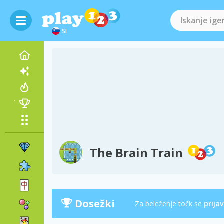
SI
The Brain Train
Dosežki
Za beleženje točk se
prijav