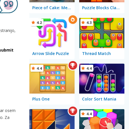
Piece of Cake: Merge and Bake
Puzzle Blocks Classic
4.2
4.3
stranijo,
submit
Arrow Slide Puzzle
Thread Match
4.4
4.4
Plus One
Color Sort Mania
 kar osem
4.4
no. Za