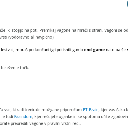
e, ki stojijo na poti. Premikaj vagone na mreži s strani, vagoni se od
rsti (vodoravno ali navpično).
lestvici, moraš po končani igri pritisniti gumb
end game
nato pa še
 beleženje točk.
. Za vse, ki radi trenirate možgane priporočam
ET Brain
, kjer vas čaka
 je tudi
Braindom
, kjer rešujete uganke in se spotoma učite zgodovi
orate preurediti vagone v pravilni vrstni red...