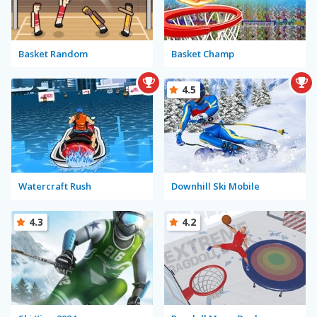
Basket Random
Basket Champ
4.5
Watercraft Rush
Downhill Ski Mobile
4.3
4.2