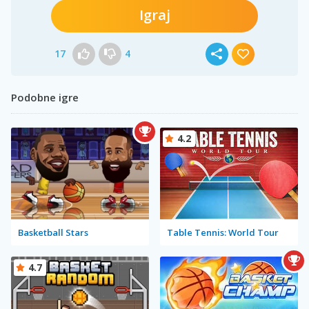
Igraj
17
4
Podobne igre
4.2
Basketball Stars
Table Tennis: World Tour
4.7