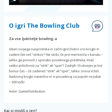
O igri The Bowling Club
Za vse ljubitelje bowling-a
Izberi svojega nasprotnika in začni igro! Dobro vrzi kroglo in
zadeni čim več “strikov”! Ne skrbi, če prvi met konča v kanalu –
lahko ga ponoviš z uporabo posebnega predmeta. Imaš
veliko priložnosti za “strik” ali “sper”! Zadnjih 10 okvirjev je kot
bonus čas – če zadeneš “strik” ali “sper”, lahko znova vržeš.
Nadzoruj kroglo natančno in si prizadevaj za popoln rezultat
– 300 točk!
Avtor: GameDistribution
Kaj si misliš o igri?