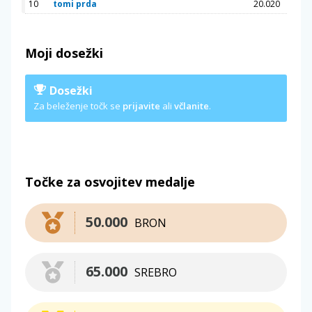
10
tomi prda
20.020
Moji dosežki
Dosežki
Za beleženje točk se
prijavite
ali
včlanite
.
Točke za osvojitev medalje
50.000
BRON
65.000
SREBRO