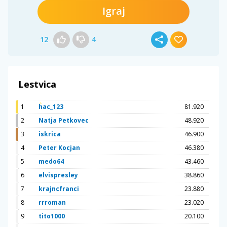
Igraj
12
4
Lestvica
1
hac_123
81.920
2
Natja Petkovec
48.920
3
iskrica
46.900
4
Peter Kocjan
46.380
5
medo64
43.460
6
elvispresley
38.860
7
krajncfranci
23.880
8
rrroman
23.020
9
tito1000
20.100