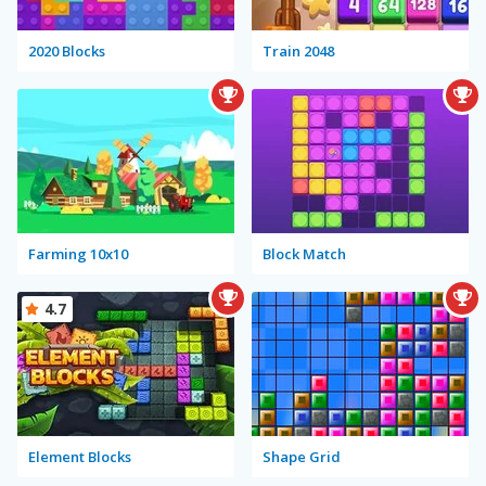
2020 Blocks
Train 2048
Farming 10x10
Block Match
4.7
Element Blocks
Shape Grid