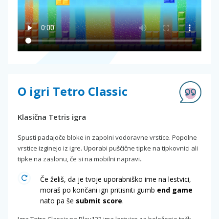
O igri Tetro Classic
Klasična Tetris igra
Spusti padajoče bloke in zapolni vodoravne vrstice. Popolne
vrstice izginejo iz igre. Uporabi puščične tipke na tipkovnici ali
tipke na zaslonu, če si na mobilni napravi..
Če želiš, da je tvoje uporabniško ime na lestvici,
moraš po končani igri pritisniti gumb
end game
nato pa še
submit score
.
Igra Tetro Classic na Play123 ima lestvico za beleženje točk.