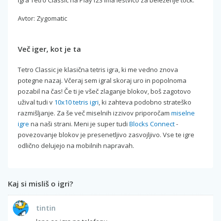
Avtor: Zygomatic
Več iger, kot je ta
Tetro Classic je klasična tetris igra, ki me vedno znova
potegne nazaj. Včeraj sem igral skoraj uro in popolnoma
pozabil na čas! Če ti je všeč zlaganje blokov, boš zagotovo
užival tudi v
10x10 tetris igri
, ki zahteva podobno strateško
razmišljanje. Za še več miselnih izzivov priporočam
miselne
igre
na naši strani. Meni je super tudi
Blocks Connect
-
povezovanje blokov je presenetljivo zasvojljivo. Vse te igre
odlično delujejo na mobilnih napravah.
Kaj si misliš o igri?
tintin