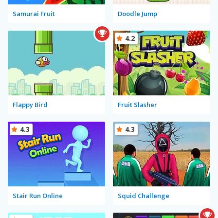
Samurai Fruit
Doodle Jump
4.2
Flappy Bird
Fruit Slasher
4.3
4.3
Stair Run Online
Squid Challenge