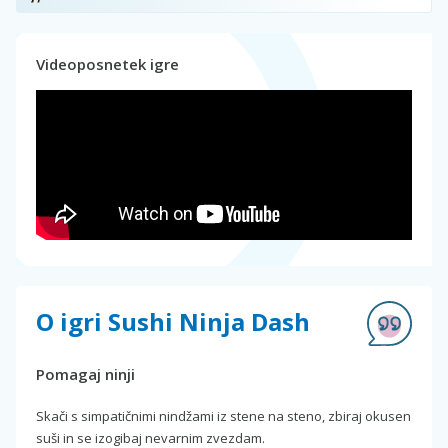
Videoposnetek igre
O igri Sushi Ninja Dash
Pomagaj ninji
Skači s simpatičnimi nindžami iz stene na steno, zbiraj okusen
suši in se izogibaj nevarnim zvezdam.