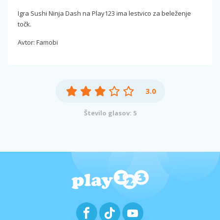
Igra Sushi Ninja Dash na Play123 ima lestvico za beleženje
točk.
Avtor: Famobi
3.0
Število glasov: 5