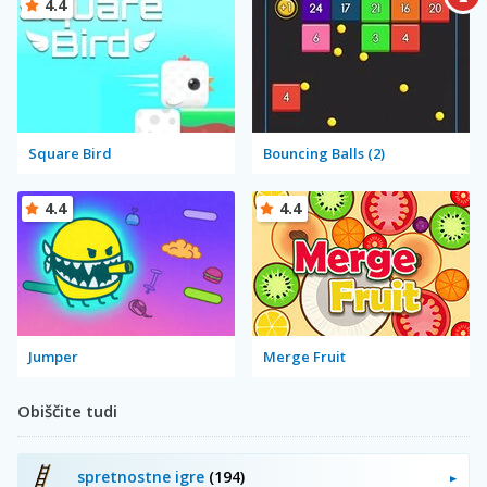
4.4
Square Bird
Bouncing Balls (2)
4.4
4.4
Jumper
Merge Fruit
Obiščite tudi
spretnostne igre
(194)