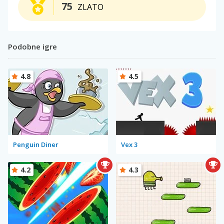
75
ZLATO
Podobne igre
4.8
4.5
Penguin Diner
Vex 3
4.2
4.3