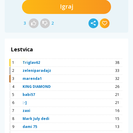
Igraj
3
2
Lestvica
1
Triglav62
38
2
zeleniparadajz
33
3
marenda1
32
4
KING DIAMOND
26
5
babi57
21
6
:-]
21
7
zaxi
16
8
Mark July dedi
15
9
dami 75
13