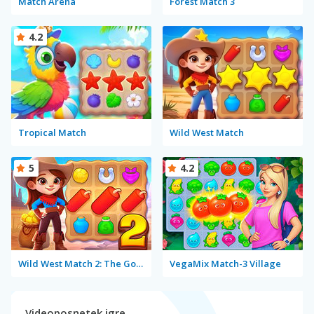
Match Arena
Forest Match 3
4.2
Tropical Match
Wild West Match
5
4.2
Wild West Match 2: The Gold Rush
VegaMix Match-3 Village
Videoposnetek igre