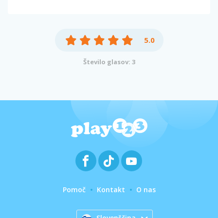
5.0
Število glasov: 3
Pomoč
Kontakt
O nas
Slovenščina