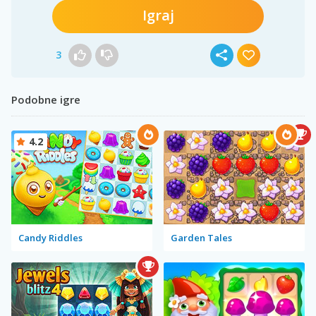
Igraj
3
Podobne igre
4.2
Candy Riddles
Garden Tales