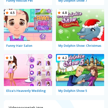
Funny Rescue Pet
My Dolphin Show 7
4.5
4.8
Funny Hair Salon
My Dolphin Show: Christmas
5
4.2
Eliza's Heavenly Wedding
My Dolphin Show 5
Videoposnetek igre