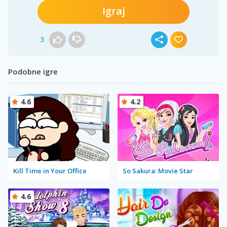
Igraj
3
Podobne igre
4.6
4.2
Kill Time in Your Office
So Sakura: Movie Star
4.6