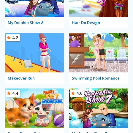
My Dolphin Show 8
Hair Do Design
4.2
Makeover Run
Swimming Pool Romance
4.4
4.6