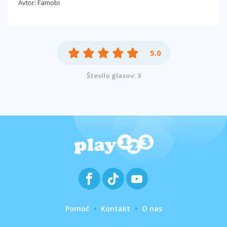
Avtor: Famobi
5.0
Število glasov: 3
Pomoč
Kontakt
O nas