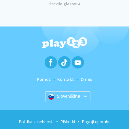
Število glasov: 4
Pomoč
Kontakt
O nas
Slovenščina
Politika zasebnosti
Piškotki
Pogoji uporabe