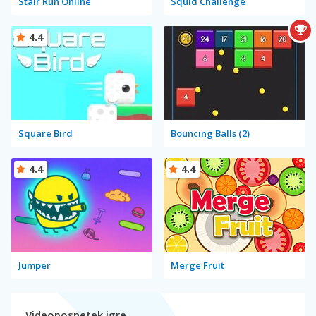
Stair Run Online
Squid Challenge
4.4
Square Bird
Bouncing Balls (2)
4.4
4.4
Jumper
Merge Fruit
Videoposnetek igre