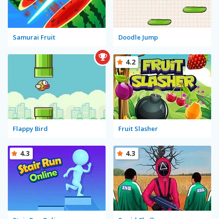
Samurai Fruit
Doodle Jump
4.2
Flappy Bird
Fruit Slasher
4.3
4.3