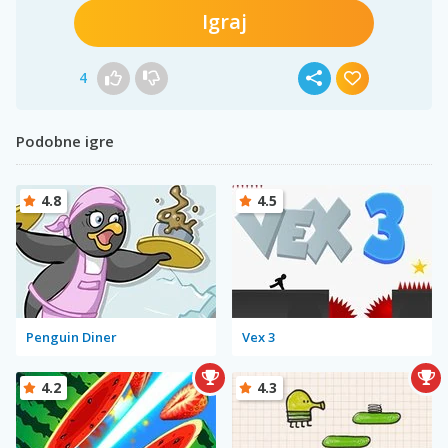
Igraj
4
Podobne igre
4.8
4.5
Penguin Diner
Vex 3
4.2
4.3