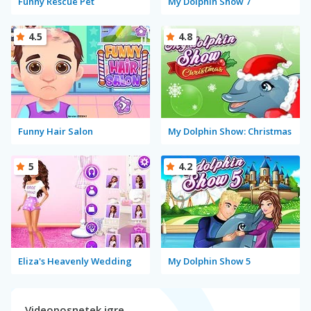
Funny Rescue Pet
My Dolphin Show 7
4.5
4.8
Funny Hair Salon
My Dolphin Show: Christmas
5
4.2
Eliza's Heavenly Wedding
My Dolphin Show 5
Videoposnetek igre