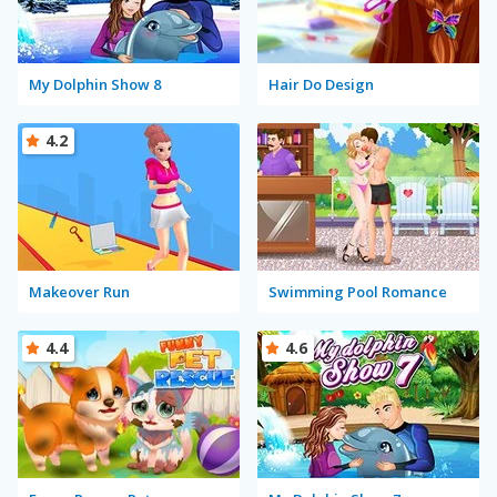
My Dolphin Show 8
Hair Do Design
4.2
Makeover Run
Swimming Pool Romance
4.4
4.6