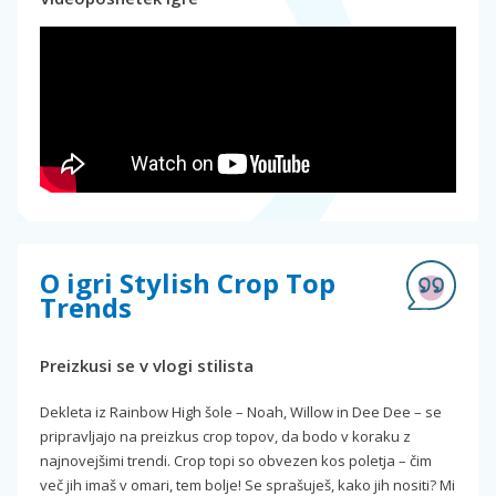
O igri Stylish Crop Top
Trends
Preizkusi se v vlogi stilista
Dekleta iz Rainbow High šole – Noah, Willow in Dee Dee – se
pripravljajo na preizkus crop topov, da bodo v koraku z
najnovejšimi trendi. Crop topi so obvezen kos poletja – čim
več jih imaš v omari, tem bolje! Se sprašuješ, kako jih nositi? Mi