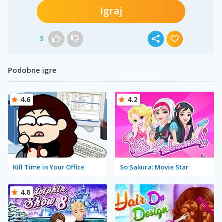
Igraj
3
Podobne igre
4.6
4.2
Kill Time in Your Office
So Sakura: Movie Star
4.6