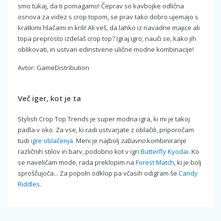
smo tukaj, da ti pomagamo! Čeprav so kavbojke odlična
osnova za videz s crop topom, se prav tako dobro ujemajo s
kratkimi hlačami in krili! Ali veš, da lahko iz navadne majice ali
topa preprosto izdelaš crop top? Igraj igro, nauči se, kako jih
oblikovati, in ustvari edinstvene ulične modne kombinacije!
Avtor: GameDistribution
Več iger, kot je ta
Stylish Crop Top Trends je super modna igra, ki mi je takoj
padla v oko. Za vse, ki radi ustvarjate z oblačili, priporočam
tudi
igre oblačenja
. Meni je najbolj
zabavno
kombiniranje
različnih stilov in barv, podobno kot v igri
Butterfly Kyodai
. Ko
se naveličam mode, rada preklopim na
Forest Match
, ki je bolj
sproščujoča... Za popoln odklop pa včasih odigram še
Candy
Riddles
.