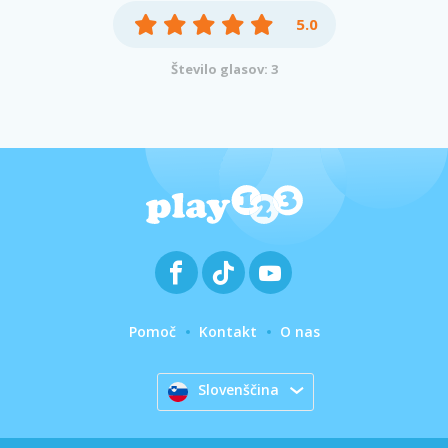
5.0
Število glasov: 3
Pomoč
Kontakt
O nas
Slovenščina