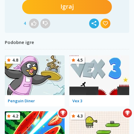
Igraj
4
Podobne igre
4.8
4.5
Penguin Diner
Vex 3
4.2
4.3