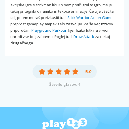
akcijske igre s stickman liki. Ko sem prvič igral to igro, me je
takoj pritegnila dinamika in tekoče animacije. Če ti je všeč ta
stil, potem moraš preizkusiti tudi
Stick Warrior Action Game
-
preprost gameplay ampak zelo zasvojljiv. Za še več izzivov
priporočam
Playground Parkour
, kjer fizika lutk na vrvici
naredi vse bolj zabavno. Poglej tudi
Draw Attack
za nekaj
drugačnega
.
5.0
Število glasov: 4