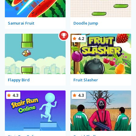
Samurai Fruit
Doodle Jump
4.2
Flappy Bird
Fruit Slasher
4.3
4.3