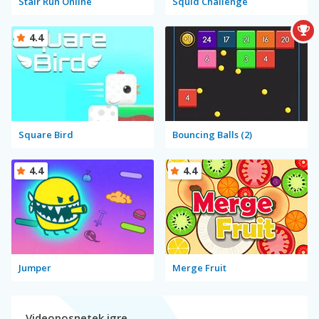
Stair Run Online
Squid Challenge
4.4
Square Bird
Bouncing Balls (2)
4.4
4.4
Jumper
Merge Fruit
Videoposnetek igre