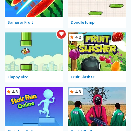
Samurai Fruit
Doodle Jump
4.2
Flappy Bird
Fruit Slasher
4.3
4.3