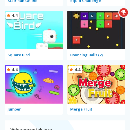
Stair Run Online
Squid Challenge
4.4
Square Bird
Bouncing Balls (2)
4.4
4.4
Jumper
Merge Fruit
Videoposnetek igre