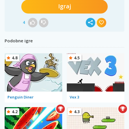
Igraj
4
Podobne igre
4.8
4.5
Penguin Diner
Vex 3
4.2
4.3