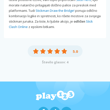
morate natan‌čno prilagajati dolžino palice za preskok med
platformami. Tudi
Stickman Draw the Bridge!
ponuja odlično
kombinacijo logike in spretnosti, ko rišete mostove za svojega
stickman junaka. Za tiste, ki ljubite akcijo, je
odličen
Stick
Clash Online
z epskimi bitkami.
5.0
Število glasov: 4