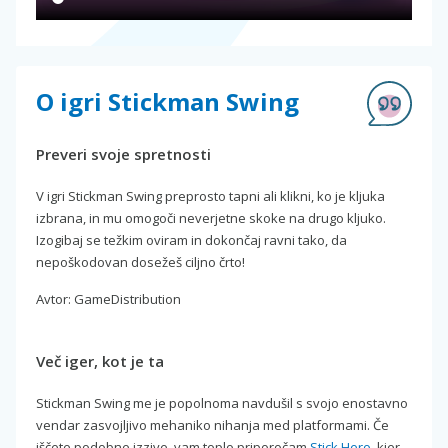
O igri Stickman Swing
Preveri svoje spretnosti
V igri Stickman Swing preprosto tapni ali klikni, ko je kljuka
izbrana, in mu omogoči neverjetne skoke na drugo kljuko.
Izogibaj se težkim oviram in dokončaj ravni tako, da
nepoškodovan dosežeš ciljno črto!
Avtor: GameDistribution
Več iger, kot je ta
Stickman Swing me je popolnoma navdušil s svojo enostavno
vendar zasvojljivo mehaniko nihanja med platformami. Če
iščete podobne izzive, vam toplo priporočam
Stick Hero
, kjer