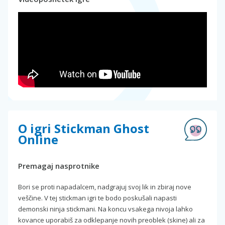
O igri Stickman Ghost
Online
Premagaj nasprotnike
Bori se proti napadalcem, nadgrajuj svoj lik in zbiraj nove
veščine. V tej stickman igri te bodo poskušali napasti
demonski ninja stickmani. Na koncu vsakega nivoja lahko
kovance uporabiš za odklepanje novih preoblek (skine) ali za