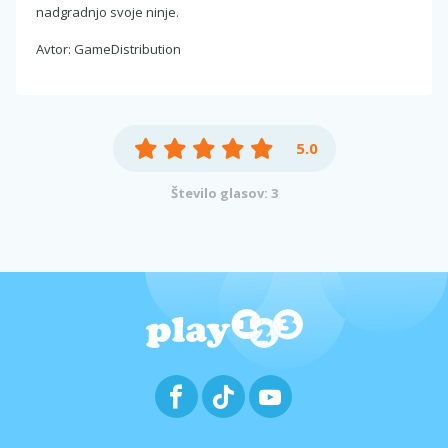
nadgradnjo svoje ninje.
Avtor: GameDistribution
5.0
Število glasov: 3