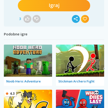
Igraj
3
Podobne igre
Noob Hero: Adventure
Stickman Archero Fight
4.3