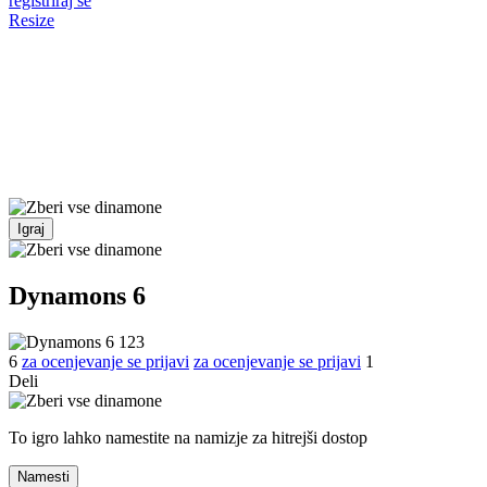
registriraj se
Resize
Igraj
Dynamons 6
6
za ocenjevanje se prijavi
za ocenjevanje se prijavi
1
Deli
To igro lahko namestite na namizje za hitrejši dostop
Namesti