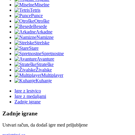
Miselne
Tetris
Punce
Otroške
Besede
Arkadne
Namizne
Strelske
Stare
Spretnostne
Avanture
Strateške
Živalske
Multiplayer
Kuhanje
Igre z lestvico
Igre z medaljami
Zadnje igrane
Zadnje igrane
Ustvari račun, da dodaš igre med priljubljene