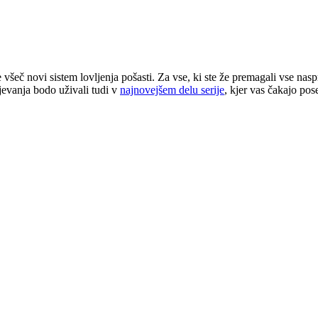
e všeč novi sistem lovljenja pošasti. Za vse, ki ste že premagali vse na
ojevanja bodo uživali tudi v
najnovejšem delu serije
, kjer vas čakajo po