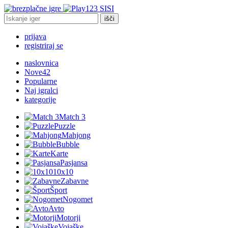
SI
išči
prijava
registriraj se
naslovnica
Nove
42
Popularne
Naj igralci
kategorije
Match 3
Puzzle
Mahjong
Bubble
Karte
Pasjansa
10x10
Zabavne
Šport
Nogomet
Avto
Motorji
Vojaške