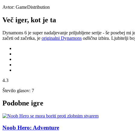
Avtor: GameDistribution
Več iger, kot je ta
Dynamons 6 je super nadaljevanje priljubljene serije - še posebej mi j
začeti od začetka, je
originalni Dynamons
odlična
izbira. Ljubitelji b
4.3
Število glasov: 7
Podobne igre
Noob Hero: Adventure