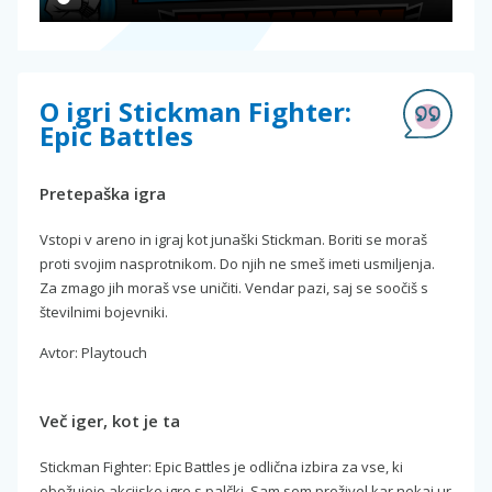
O igri Stickman Fighter:
Epic Battles
Pretepaška igra
Vstopi v areno in igraj kot junaški Stickman. Boriti se moraš
proti svojim nasprotnikom. Do njih ne smeš imeti usmiljenja.
Za zmago jih moraš vse uničiti. Vendar pazi, saj se soočiš s
številnimi bojevniki.
Avtor: Playtouch
Več iger, kot je ta
Stickman Fighter: Epic Battles je odlična izbira za vse, ki
obožujejo akcijske igre s palčki. Sam sem preživel kar nekaj ur