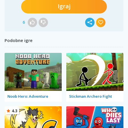
Igraj
6
Podobne igre
Noob Hero: Adventure
Stickman Archero Fight
4.3