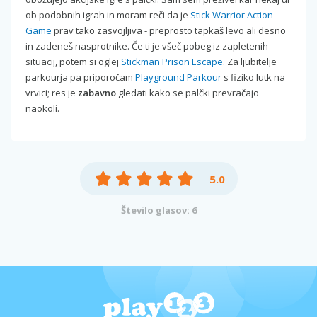
ob podobnih igrah in moram reči da je
Stick Warrior Action
Game
prav tako zasvojljiva - preprosto tapkaš levo ali desno
in zadeneš nasprotnike. Če ti je všeč pobeg iz zapletenih
situacij, potem si oglej
Stickman Prison Escape
. Za ljubitelje
parkourja pa priporočam
Playground Parkour
s fiziko lutk na
vrvici; res je
zabavno
gledati kako se palčki prevračajo
naokoli.
5.0
Število glasov: 6