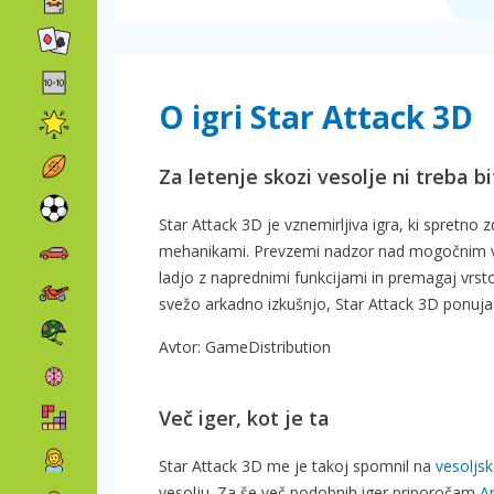
O igri Star Attack 3D
Za letenje skozi vesolje ni treba bi
Star Attack 3D je vznemirljiva igra, ki spretno
mehanikami. Prevzemi nadzor nad mogočnim veso
ladjo z naprednimi funkcijami in premagaj vrsto za
svežo arkadno izkušnjo, Star Attack 3D ponuja
Avtor: GameDistribution
Več iger, kot je ta
Star Attack 3D me je takoj spomnil na
vesoljsk
vesolju. Za še več podobnih iger priporočam
A