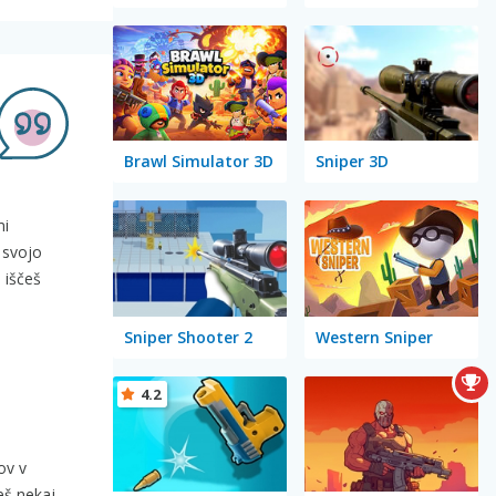
Brawl Simulator 3D
Sniper 3D
mi
 svojo
i iščeš
Sniper Shooter 2
Western Sniper
4.2
ov v
češ nekaj