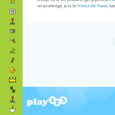
res
posebnega, je tu še
Protect the Planet
, kj