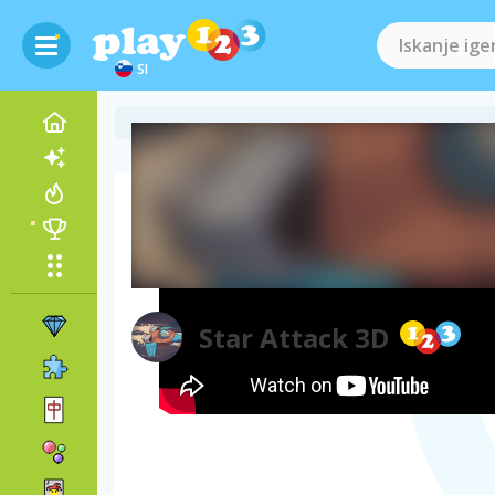
SI
Videoposnetek igre
Star Attack 3D