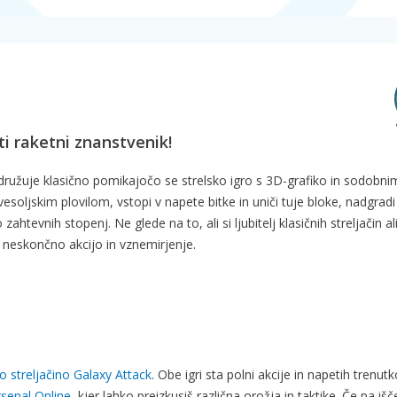
ti raketni znanstvenik!
 združuje klasično pomikajočo se strelsko igro s 3D-grafiko in sodobni
ljskim plovilom, vstopi v napete bitke in uniči tuje bloke, nadgradi
htevnih stopenj. Ne glede na to, ali si ljubitelj klasičnih streljačin al
 neskončno akcijo in vznemirjenje.
o streljačino Galaxy Attack
. Obe igri sta polni akcije in napetih trenutk
rsenal Online
, kjer lahko preizkusiš različna orožja in taktike. Če pa iš