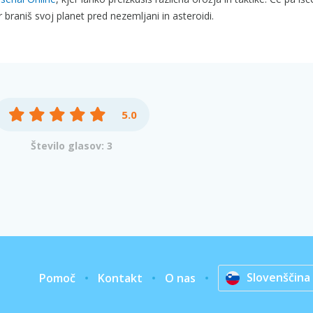
er braniš svoj planet pred nezemljani in asteroidi.
5.0
Število glasov: 3
Slovenščina
Pomoč
Kontakt
O nas