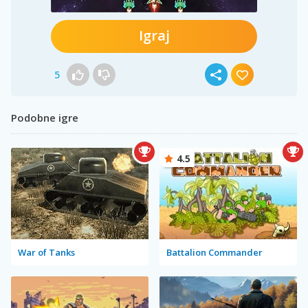
Igraj
5
Podobne igre
4.5
War of Tanks
Battalion Commander