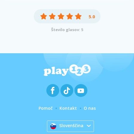
5.0
Število glasov: 5
Pomoč
Kontakt
O nas
Slovenščina