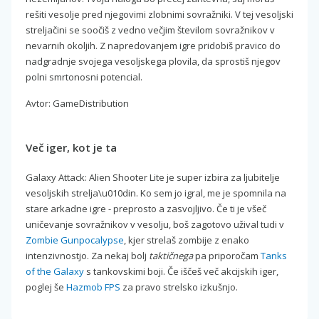
rešiti vesolje pred njegovimi zlobnimi sovražniki. V tej vesoljski
streljačini se soočiš z vedno večjim številom sovražnikov v
nevarnih okoljih. Z napredovanjem igre pridobiš pravico do
nadgradnje svojega vesoljskega plovila, da sprostiš njegov
polni smrtonosni potencial.
Avtor: GameDistribution
Več iger, kot je ta
Galaxy Attack: Alien Shooter Lite je super izbira za ljubitelje
vesoljskih strelja\u010din. Ko sem jo igral, me je spomnila na
stare arkadne igre - preprosto a zasvojljivo. Če ti je všeč
uničevanje sovražnikov v vesolju, boš zagotovo užival tudi v
Zombie Gunpocalypse
, kjer strelaš zombije z enako
intenzivnostjo. Za nekaj bolj
taktičnega
pa priporočam
Tanks
of the Galaxy
s tankovskimi boji. Če iščeš več akcijskih iger,
poglej še
Hazmob FPS
za pravo strelsko izkušnjo.