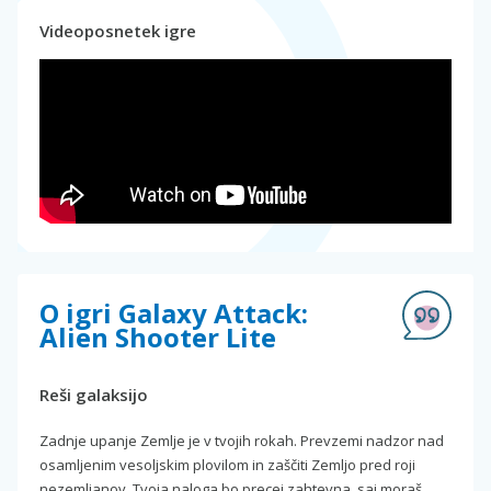
Videoposnetek igre
O igri Galaxy Attack:
Alien Shooter Lite
Reši galaksijo
Zadnje upanje Zemlje je v tvojih rokah. Prevzemi nadzor nad
osamljenim vesoljskim plovilom in zaščiti Zemljo pred roji
nezemljanov. Tvoja naloga bo precej zahtevna, saj moraš