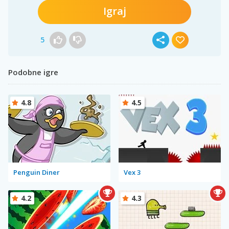
Igraj
5
Podobne igre
4.8
4.5
Penguin Diner
Vex 3
4.2
4.3