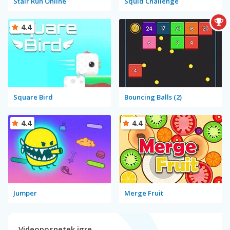
Stair Run Online
Squid Challenge
4.4
Square Bird
Bouncing Balls (2)
4.4
4.4
Jumper
Merge Fruit
Videoposnetek igre