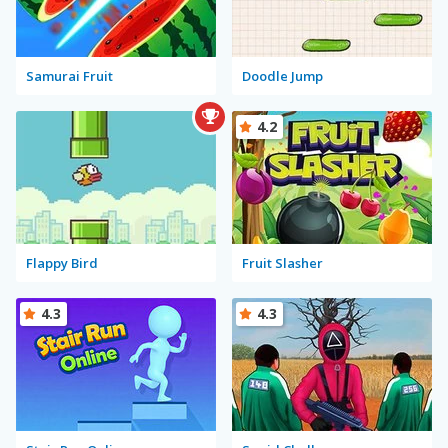
Samurai Fruit
Doodle Jump
4.2
Flappy Bird
Fruit Slasher
4.3
4.3