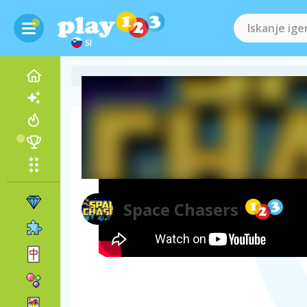
SI
Videoposnetek igre
Space Chasers