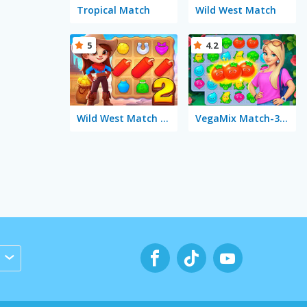
Tropical Match
Wild West Match
5
4.2
Wild West Match 2: The Gold Rush
VegaMix Match-3 Village