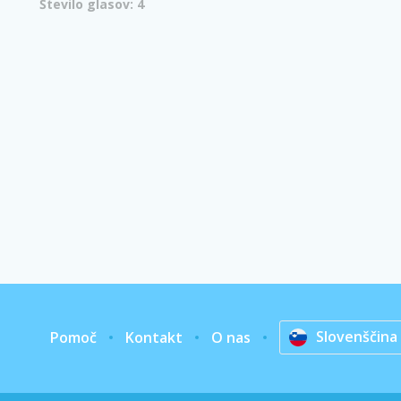
Število glasov: 4
Slovenščina
Pomoč
Kontakt
O nas