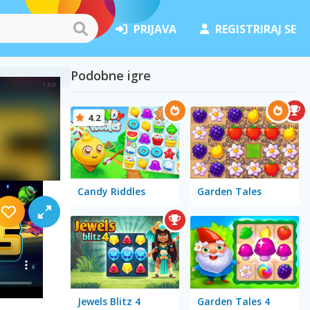
PRIJAVA
REGISTRIRAJ SE
Podobne igre
4.2
Candy Riddles
Garden Tales
Jewels Blitz 4
Garden Tales 4