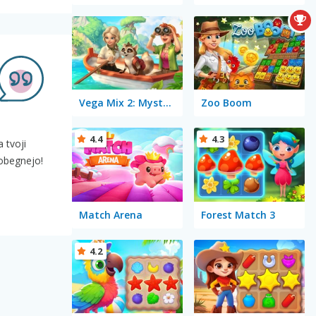
Vega Mix 2: Mystery of Island
Zoo Boom
4.4
4.3
 tvoji
pobegnejo!
Match Arena
Forest Match 3
4.2