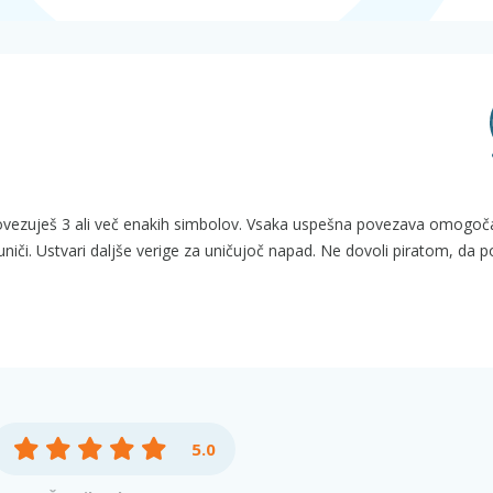
da povezuješ 3 ali več enakih simbolov. Vsaka uspešna povezava omogoča
 uniči. Ustvari daljše verige za uničujoč napad. Ne dovoli piratom, da 
5.0