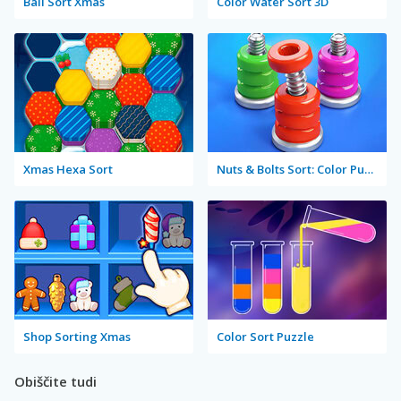
Ball Sort Xmas
Color Water Sort 3D
Xmas Hexa Sort
Nuts & Bolts Sort: Color Puzzle
Shop Sorting Xmas
Color Sort Puzzle
Obiščite tudi