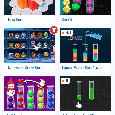
Hexa Sort
Sort It
4.4
Halloween Store Sort
Lipuzz: Water Sort Puzzle
5