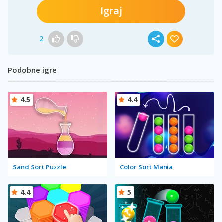
Igraj
2
Podobne igre
4.5
4.4
Sand Sort Puzzle
Color Sort Mania
4.4
5