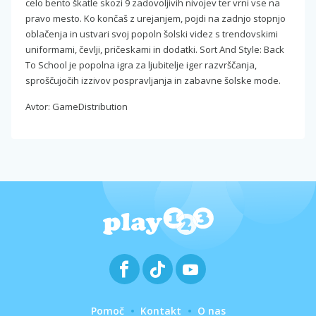
celo bento škatle skozi 9 zadovoljivih nivojev ter vrni vse na
pravo mesto. Ko končaš z urejanjem, pojdi na zadnjo stopnjo
oblačenja in ustvari svoj popoln šolski videz s trendovskimi
uniformami, čevlji, pričeskami in dodatki. Sort And Style: Back
To School je popolna igra za ljubitelje iger razvrščanja,
sproščujočih izzivov pospravljanja in zabavne šolske mode.
Avtor: GameDistribution
Pomoč
Kontakt
O nas