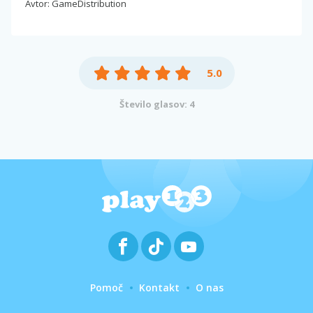
Avtor: GameDistribution
5.0
Število glasov: 4
Pomoč
Kontakt
O nas