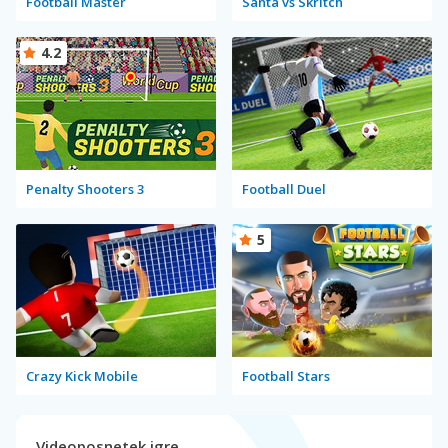
Football Master
Santa vs Skritch
4.2
Penalty Shooters 3
Football Duel
5
Crazy Kick Mobile
Football Stars
Videoposnetek igre