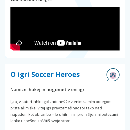
O igri Soccer Heroes
Namizni hokej in nogomet v eni igri
Igra, v kateri lahko gol zadeneš že z enim samim potegom
prsta ali miške. V tej igri prevzameš nadzor tako nad
napadom kot obrambo – le s hitrimi in premišljenimi potezami
lahko uspešno zaščitiš svojo stran.